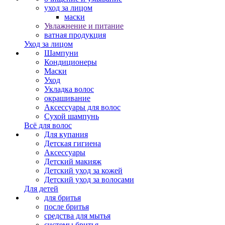
уход за лицом
маски
Увлажнение и питание
ватная продукция
Уход за лицом
Шампуни
Кондиционеры
Маски
Уход
Укладка волос
окрашивание
Аксессуары для волос
Сухой шампунь
Всё для волос
Для купания
Детская гигиена
Аксессуары
Детский макияж
Детский уход за кожей
Детский уход за волосами
Для детей
для бритья
после бритья
средства для мытья
системы бритья