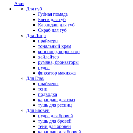
Азия
Для губ
Губная помада
Блеск для губ
Карандаш для губ
Скраб для губ
Для Лица
праймеры
тональный крем
консилер, корректор
хайлайтер
румяна, бронзаторы
пудра
фиксатор макияжа
Для Глаз
праймеры
тени
подводка
карандаш для глаз
тушь для ресниц
Для Бровей
пудра для бровей
тушь для бровей
тени для бровей
карандаш для бровей