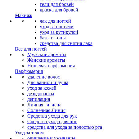
гели для бровей
краска для бровей
Макияж
лак для ногтей
уход за ногтями
уход за кутикулой
базы и топы
средства для снятия лака
Все для ногтей
Мужские ароматы
Женские ароматы
Нишевая парфюмерия
Парфюмерия
удаление волос
Для ванной и душа
уход за кожей
дезодоранты
депиляция
Личная гигиена
Солнечная Линия
Средства ухода для рук
Средства ухода для ног
средства для ухода за полостью рта
Уход за телом
очищение и умывание