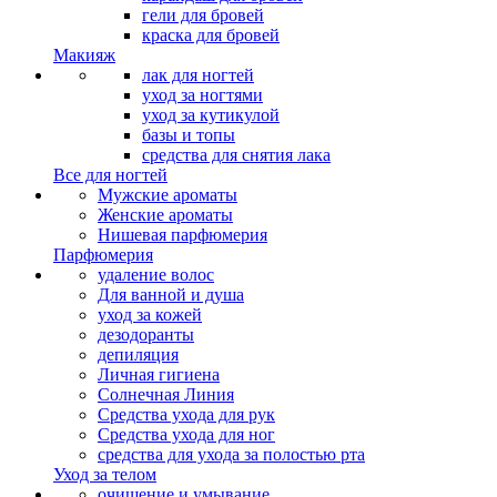
гели для бровей
краска для бровей
Макияж
лак для ногтей
уход за ногтями
уход за кутикулой
базы и топы
средства для снятия лака
Все для ногтей
Мужские ароматы
Женские ароматы
Нишевая парфюмерия
Парфюмерия
удаление волос
Для ванной и душа
уход за кожей
дезодоранты
депиляция
Личная гигиена
Солнечная Линия
Средства ухода для рук
Средства ухода для ног
средства для ухода за полостью рта
Уход за телом
очищение и умывание