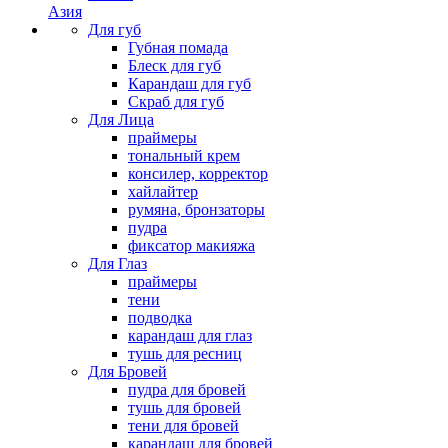
Азия
Для губ
Губная помада
Блеск для губ
Карандаш для губ
Скраб для губ
Для Лица
праймеры
тональный крем
консилер, корректор
хайлайтер
румяна, бронзаторы
пудра
фиксатор макияжа
Для Глаз
праймеры
тени
подводка
карандаш для глаз
тушь для ресниц
Для Бровей
пудра для бровей
тушь для бровей
тени для бровей
карандаш для бровей