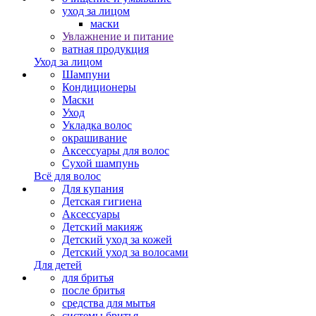
уход за лицом
маски
Увлажнение и питание
ватная продукция
Уход за лицом
Шампуни
Кондиционеры
Маски
Уход
Укладка волос
окрашивание
Аксессуары для волос
Сухой шампунь
Всё для волос
Для купания
Детская гигиена
Аксессуары
Детский макияж
Детский уход за кожей
Детский уход за волосами
Для детей
для бритья
после бритья
средства для мытья
системы бритья