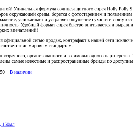
защитой! Уникальная формула солнцезащитного спрея Holly Poll
ов окружающей среды, борется с фотостарением и появлением 
ражение, успокаивает и устраняет ощущение сухости и стянутос
стичность. Удобный формат спрея быстро впитывается и выравнив
ярких впечатлений!
я официальной сетью продаж, контрафакт в нашей сети исключен
соответствие мировым стандартам.
розрачного, организованного и взаимовыгодного партнерства. 
авлены самые известные и распространенные бренды по доступны
 50+
В наличии
, 150мл