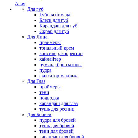
Азия
Для губ
Губная помада
Блеск для губ
Карандаш для губ
Скраб для губ
Для Лица
праймеры
тональный крем
консилер, корректор
хайлайтер
румяна, бронзаторы
пудра
фиксатор макияжа
Для Глаз
праймеры
тени
подводка
карандаш для глаз
тушь для ресниц
Для Бровей
пудра для бровей
тушь для бровей
тени для бровей
карандаш для бровей