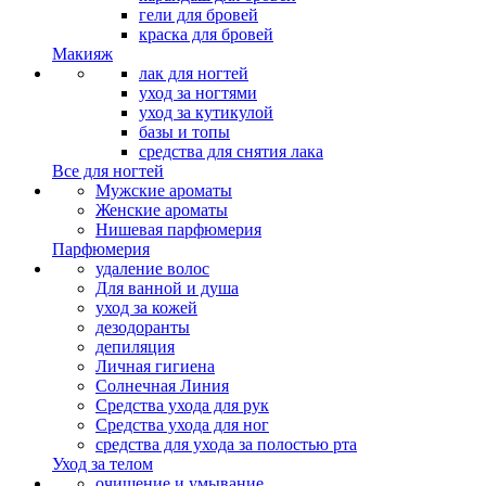
гели для бровей
краска для бровей
Макияж
лак для ногтей
уход за ногтями
уход за кутикулой
базы и топы
средства для снятия лака
Все для ногтей
Мужские ароматы
Женские ароматы
Нишевая парфюмерия
Парфюмерия
удаление волос
Для ванной и душа
уход за кожей
дезодоранты
депиляция
Личная гигиена
Солнечная Линия
Средства ухода для рук
Средства ухода для ног
средства для ухода за полостью рта
Уход за телом
очищение и умывание