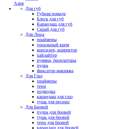
Азия
Для губ
Губная помада
Блеск для губ
Карандаш для губ
Скраб для губ
Для Лица
праймеры
тональный крем
консилер, корректор
хайлайтер
румяна, бронзаторы
пудра
фиксатор макияжа
Для Глаз
праймеры
тени
подводка
карандаш для глаз
тушь для ресниц
Для Бровей
пудра для бровей
тушь для бровей
тени для бровей
карандаш для бровей