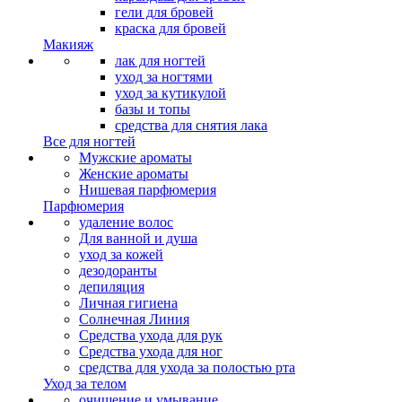
гели для бровей
краска для бровей
Макияж
лак для ногтей
уход за ногтями
уход за кутикулой
базы и топы
средства для снятия лака
Все для ногтей
Мужские ароматы
Женские ароматы
Нишевая парфюмерия
Парфюмерия
удаление волос
Для ванной и душа
уход за кожей
дезодоранты
депиляция
Личная гигиена
Солнечная Линия
Средства ухода для рук
Средства ухода для ног
средства для ухода за полостью рта
Уход за телом
очищение и умывание