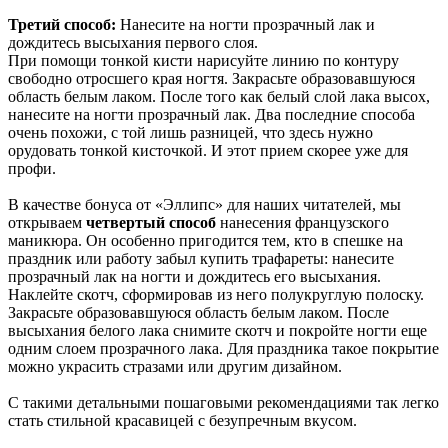
Третий способ:
Нанесите на ногти прозрачный лак и
дождитесь высыхания первого слоя.
При помощи тонкой кисти нарисуйте линию по контуру
свободно отросшего края ногтя. Закрасьте образовавшуюся
область белым лаком. После того как белый слой лака высох,
нанесите на ногти прозрачный лак. Два последние способа
очень похожи, с той лишь разницей, что здесь нужно
орудовать тонкой кисточкой. И этот прием скорее уже для
профи.
В качестве бонуса от «Эллипс» для наших читателей, мы
открываем
четвертый способ
нанесения французского
маникюра. Он особенно пригодится тем, кто в спешке на
праздник или работу забыл купить трафареты: нанесите
прозрачный лак на ногти и дождитесь его высыхания.
Наклейте скотч, сформировав из него полукруглую полоску.
Закрасьте образовавшуюся область белым лаком. После
высыхания белого лака снимите скотч и покройте ногти еще
одним слоем прозрачного лака. Для праздника такое покрытие
можно украсить стразами или другим дизайном.
С такими детальными пошаговыми рекомендациями так легко
стать стильной красавицей с безупречным вкусом.