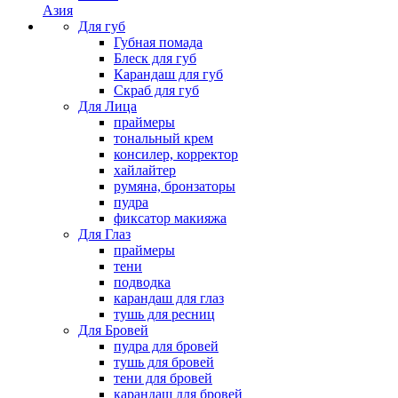
Азия
Для губ
Губная помада
Блеск для губ
Карандаш для губ
Скраб для губ
Для Лица
праймеры
тональный крем
консилер, корректор
хайлайтер
румяна, бронзаторы
пудра
фиксатор макияжа
Для Глаз
праймеры
тени
подводка
карандаш для глаз
тушь для ресниц
Для Бровей
пудра для бровей
тушь для бровей
тени для бровей
карандаш для бровей