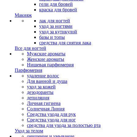
гели для бровей
краска для бровей
Макияж
лак для ногтей
уход за ногтями
уход за кутикулой
базы и топы
средства для снятия лака
Все для ногтей
Мужские ароматы
Женские ароматы
Нишевая парфюмерия
Парфюмерия
удаление волос
Для ванной и душа
уход за кожей
дезодоранты
депиляция
Личная гигиена
Солнечная Линия
Средства ухода для рук
Средства ухода для ног
средства для ухода за полостью рта
Уход за телом
очищение и умывание