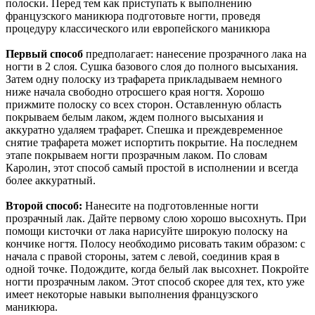
полоски. Перед тем как приступать к выполнению
французского маникюра подготовьте ногти, проведя
процедуру классического или европейского маникюра
Первый способ
предполагает: нанесение прозрачного лака на
ногти в 2 слоя. Сушка базового слоя до полного высыхания.
Затем одну полоску из трафарета прикладываем немного
ниже начала свободно отросшего края ногтя. Хорошо
прижмите полоску со всех сторон. Оставленную область
покрываем белым лаком, ждем полного высыхания и
аккуратно удаляем трафарет. Спешка и преждевременное
снятие трафарета может испортить покрытие. На последнем
этапе покрываем ногти прозрачным лаком. По словам
Каролин, этот способ самый простой в исполнении и всегда
более аккуратный.
Второй способ:
Нанесите на подготовленные ногти
прозрачный лак. Дайте первому слою хорошо высохнуть. При
помощи кисточки от лака нарисуйте широкую полоску на
кончике ногтя. Полосу необходимо рисовать таким образом: с
начала с правой стороны, затем с левой, соединив края в
одной точке. Подождите, когда белый лак высохнет. Покройте
ногти прозрачным лаком. Этот способ скорее для тех, кто уже
имеет некоторые навыки выполнения французского
маникюра.