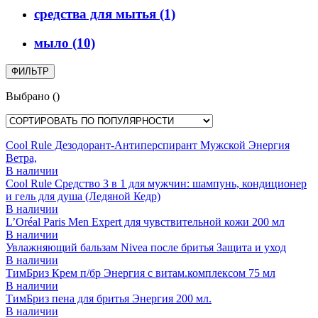
средства для мытья
(1)
мыло
(10)
ФИЛЬТР
Выбрано
(
)
Cool Rule Дезодорант-Антиперспирант Мужской Энергия
Ветра,
В наличии
Cool Rule Средство 3 в 1 для мужчин: шампунь, кондиционер
и гель для душа (Ледяной Кедр)
В наличии
L’Oréal Paris Men Expert для чувствительной кожи 200 мл
В наличии
Увлажняющий бальзам Nivea после бритья Защита и уход
В наличии
ТимБриз Крем п/бр Энергия с витам.комплексом 75 мл
В наличии
ТимБриз пена для бритья Энергия 200 мл.
В наличии