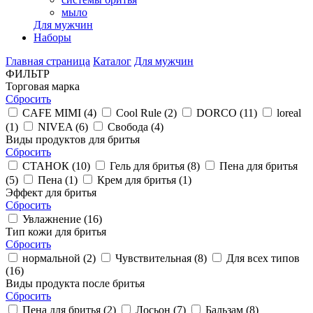
мыло
Для мужчин
Наборы
Главная страница
Каталог
Для мужчин
ФИЛЬТР
Торговая марка
Сбросить
CAFE MIMI (
4
)
Cool Rule (
2
)
DORCO (
11
)
loreal
(
1
)
NIVEA (
6
)
Свобода (
4
)
Виды продуктов для бритья
Сбросить
СТАНОК (
10
)
Гель для бритья (
8
)
Пена для бритья
(
5
)
Пена (
1
)
Крем для бритья (
1
)
Эффект для бритья
Сбросить
Увлажнение (
16
)
Тип кожи для бритья
Сбросить
нормальной (
2
)
Чувствительная (
8
)
Для всех типов
(
16
)
Виды продукта после бритья
Сбросить
Пена для бритья (
2
)
Лосьон (
7
)
Бальзам (
8
)