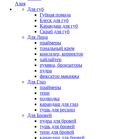
Азия
Для губ
Губная помада
Блеск для губ
Карандаш для губ
Скраб для губ
Для Лица
праймеры
тональный крем
консилер, корректор
хайлайтер
румяна, бронзаторы
пудра
фиксатор макияжа
Для Глаз
праймеры
тени
подводка
карандаш для глаз
тушь для ресниц
Для Бровей
пудра для бровей
тушь для бровей
тени для бровей
карандаш для бровей