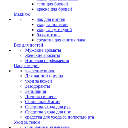
гели для бровей
краска для бровей
Макияж
лак для ногтей
уход за ногтями
уход за кутикулой
базы и топы
средства для снятия лака
Все для ногтей
Мужские ароматы
Женские ароматы
Нишевая парфюмерия
Парфюмерия
удаление волос
Для ванной и душа
уход за кожей
дезодоранты
депиляция
Личная гигиена
Солнечная Линия
Средства ухода для рук
Средства ухода для ног
средства для ухода за полостью рта
Уход за телом
очищение и умывание