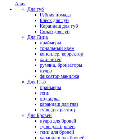
Азия
Для губ
Губная помада
Блеск для губ
Карандаш для губ
Скраб для губ
Для Лица
праймеры
тональный крем
консилер, корректор
хайлайтер
румяна, бронзаторы
пудра
фиксатор макияжа
Для Глаз
праймеры
тени
подводка
карандаш для глаз
тушь для ресниц
Для Бровей
пудра для бровей
тушь для бровей
тени для бровей
карандаш для бровей