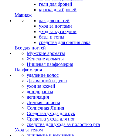
гели для бровей
краска для бровей
Макияж
лак для ногтей
уход за ногтями
уход за кутикулой
базы и топы
средства для снятия лака
Все для ногтей
Мужские ароматы
Женские ароматы
Нишевая парфюмерия
Парфюмерия
удаление волос
Для ванной и душа
уход за кожей
дезодоранты
депиляция
Личная гигиена
Солнечная Линия
Средства ухода для рук
Средства ухода для ног
средства для ухода за полостью рта
Уход за телом
очищение и умывание