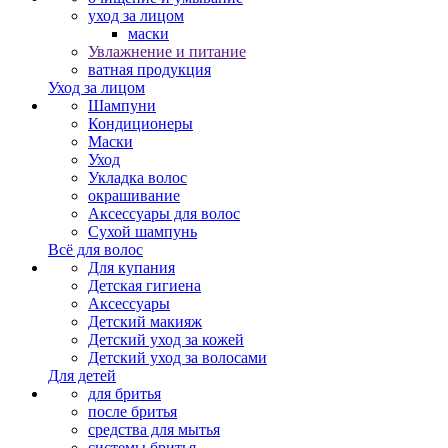
уход за лицом
маски
Увлажнение и питание
ватная продукция
Уход за лицом
Шампуни
Кондиционеры
Маски
Уход
Укладка волос
окрашивание
Аксессуары для волос
Сухой шампунь
Всё для волос
Для купания
Детская гигиена
Аксессуары
Детский макияж
Детский уход за кожей
Детский уход за волосами
Для детей
для бритья
после бритья
средства для мытья
системы бритья