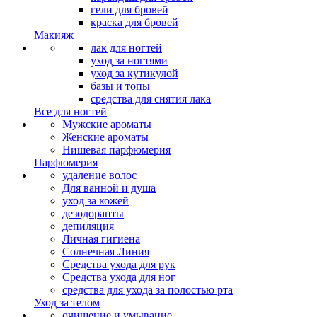
гели для бровей
краска для бровей
Макияж
лак для ногтей
уход за ногтями
уход за кутикулой
базы и топы
средства для снятия лака
Все для ногтей
Мужские ароматы
Женские ароматы
Нишевая парфюмерия
Парфюмерия
удаление волос
Для ванной и душа
уход за кожей
дезодоранты
депиляция
Личная гигиена
Солнечная Линия
Средства ухода для рук
Средства ухода для ног
средства для ухода за полостью рта
Уход за телом
очищение и умывание