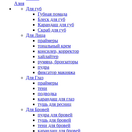
Азия
Для губ
Губная помада
Блеск для губ
Карандаш для губ
Скраб для губ
Для Лица
праймеры
тональный крем
консилер, корректор
хайлайтер
румяна, бронзаторы
пудра
фиксатор макияжа
Для Глаз
праймеры
тени
подводка
карандаш для глаз
тушь для ресниц
Для Бровей
пудра для бровей
тушь для бровей
тени для бровей
карандаш для бровей