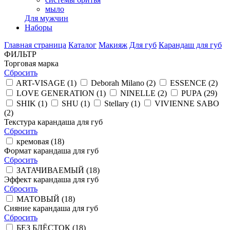
мыло
Для мужчин
Наборы
Главная страница
Каталог
Макияж
Для губ
Карандаш для губ
ФИЛЬТР
Торговая марка
Сбросить
ART-VISAGE (
1
)
Deborah Milano (
2
)
ESSENCE (
2
)
LOVE GENERATION (
1
)
NINELLE (
2
)
PUPA (
29
)
SHIK (
1
)
SHU (
1
)
Stellary (
1
)
VIVIENNE SABO
(
2
)
Текстура карандаша для губ
Сбросить
кремовая (
18
)
Формат карандаша для губ
Сбросить
ЗАТАЧИВАЕМЫЙ (
18
)
Эффект карандаша для губ
Сбросить
МАТОВЫЙ (
18
)
Сияние карандаша для губ
Сбросить
БЕЗ БЛЁСТОК (
18
)