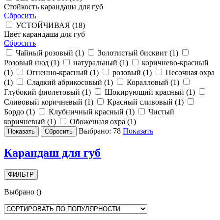
Стойкость карандаша для губ
Сбросить
УСТОЙЧИВАЯ (
18
)
Цвет карандаша для губ
Сбросить
Чайный розовый (
1
)
Золотистый бисквит (
1
)
Розовый нюд (
1
)
натуральный (
1
)
коричнево-красный
(
1
)
Огненно-красный (
1
)
розовый (
1
)
Песочная охра
(
1
)
Сладкий абрикосовый (
1
)
Коралловый (
1
)
Глубокий фиолетовый (
1
)
Шокирующий красный (
1
)
Сливовый коричневый (
1
)
Красный сливовый (
1
)
Бордо (
1
)
Клубничный красный (
1
)
Чистый
коричневый (
1
)
Обоженная охра (
1
)
Выбрано:
78
Показать
Карандаш для губ
ФИЛЬТР
Выбрано
(
)