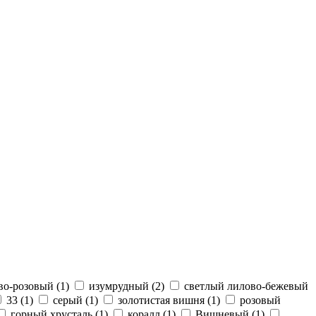
во-розовый (
1
)
изумрудный (
2
)
светлый лилово-бежевый
33 (
1
)
серый (
1
)
золотистая вишня (
1
)
розовый
горный хрусталь (
1
)
коралл (
1
)
Вишневый (
1
)