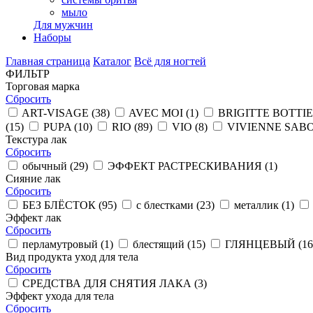
мыло
Для мужчин
Наборы
Главная страница
Каталог
Всё для ногтей
ФИЛЬТР
Торговая марка
Сбросить
ART-VISAGE (
38
)
AVEC MOI (
1
)
BRIGITTE BOTTIE
(
15
)
PUPA (
10
)
RIO (
89
)
VIO (
8
)
VIVIENNE SABO
Текстура лак
Сбросить
обычный (
29
)
ЭФФЕКТ РАСТРЕСКИВАНИЯ (
1
)
Сияние лак
Сбросить
БЕЗ БЛЁСТОК (
95
)
с блестками (
23
)
металлик (
1
)
Эффект лак
Сбросить
перламутровый (
1
)
блестящий (
15
)
ГЛЯНЦЕВЫЙ (
16
Вид продукта уход для тела
Сбросить
СРЕДСТВА ДЛЯ СНЯТИЯ ЛАКА (
3
)
Эффект ухода для тела
Сбросить