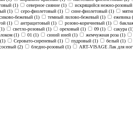
товый (
1
)
северное сияние (
1
)
искрящийся нежно-розовый 
ый (
1
)
серо-фиолетовый (
1
)
сине-фиолетовый (
1
)
мятн
сиково-бежевый (
1
)
темный лилово-бежевый (
1
)
ежевика 
ой (
1
)
антрацитовый (
1
)
розово-коричневый (
1
)
бакла
(
1
)
светло-розовый (
1
)
ореховый (
1
)
09 (
1
)
сакура (
1
олоком (
1
)
01 (
1
)
синий иней (
1
)
жемчужная роза (
1
)
(
1
)
Серовато-сиреневый (
1
)
пудровый (
1
)
белый (
1
)
сосевый (
2
)
бледно-розовый (
1
)
ART-VISAGE Лак для ног