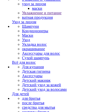
уход за лицом
маски
Увлажнение и питание
ватная продукция
Уход за лицом
Шампуни
Кондиционеры
Маски
Уход
Укладка волос
окрашивание
Аксессуары для волос
Сухой шампунь
Всё для волос
Для купания
Детская гигиена
Аксессуары
Детский макияж
Детский уход за кожей
Детский уход за волосами
Для детей
для бритья
после бритья
средства для мытья
системы бритья