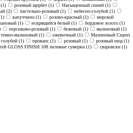
(
1
)
розовый щербет (
1
)
Насыщенный синий (
1
)
ый (
2
)
пастельно-розовый (
1
)
небесно-голубой (
1
)
(
1
)
капуччино (
1
)
розово-красный (
1
)
морской
жановый (
1
)
искрящийся белый (
1
)
бордовое золото (
1
)
)
персиково-розовый (
1
)
бежевый (
1
)
малиновый (
1
)
темно-малиновый (
1
)
ежевичный (
1
)
Малиновый Сироп
голубой (
1
)
прованс (
1
)
розовый (
1
)
розовый нюд (
1
)
тей GLOSS FINISH 108 лиловые сумерки (
1
)
сваровски (
1
)