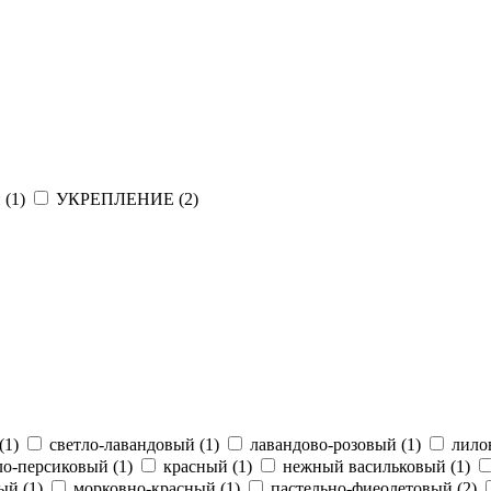
 (
1
)
УКРЕПЛЕНИЕ (
2
)
(
1
)
светло-лавандовый (
1
)
лавандово-розовый (
1
)
лило
ло-персиковый (
1
)
красный (
1
)
нежный васильковый (
1
)
ый (
1
)
морковно-красный (
1
)
пастельно-фиеолетовый (
2
)