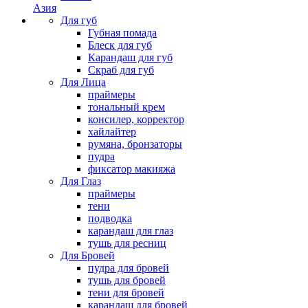
Азия
Для губ
Губная помада
Блеск для губ
Карандаш для губ
Скраб для губ
Для Лица
праймеры
тональный крем
консилер, корректор
хайлайтер
румяна, бронзаторы
пудра
фиксатор макияжа
Для Глаз
праймеры
тени
подводка
карандаш для глаз
тушь для ресниц
Для Бровей
пудра для бровей
тушь для бровей
тени для бровей
карандаш для бровей