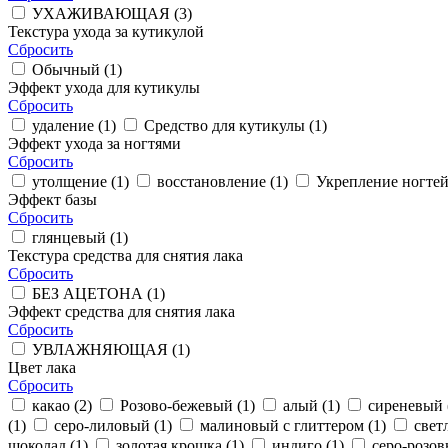
УХАЖИВАЮЩАЯ (
3
)
Текстура ухода за кутикулой
Сбросить
Обычный (
1
)
Эффект ухода для кутикулы
Сбросить
удаление (
1
)
Средство для кутикулы (
1
)
Эффект ухода за ногтями
Сбросить
утолщение (
1
)
восстановление (
1
)
Укрепление ногтей
Эффект базы
Сбросить
глянцевый (
1
)
Текстура средства для снятия лака
Сбросить
БЕЗ АЦЕТОНА (
1
)
Эффект средства для снятия лака
Сбросить
УВЛАЖНЯЮЩАЯ (
1
)
Цвет лака
Сбросить
какао (
2
)
Розово-бежевый (
1
)
алый (
1
)
сиреневый 
(
1
)
серо-лиловый (
1
)
малиновый с глиттером (
1
)
свет
шоколад (
1
)
золотая крошка (
1
)
индиго (
1
)
серо-розов