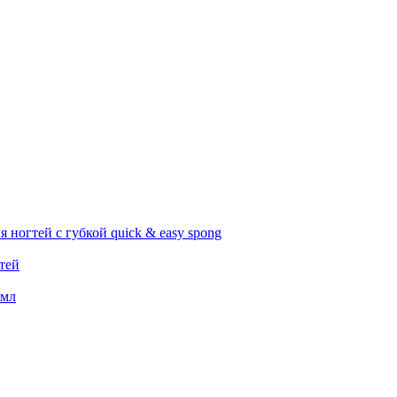
я ногтей с губкой quick & easy spong
гтей
 мл