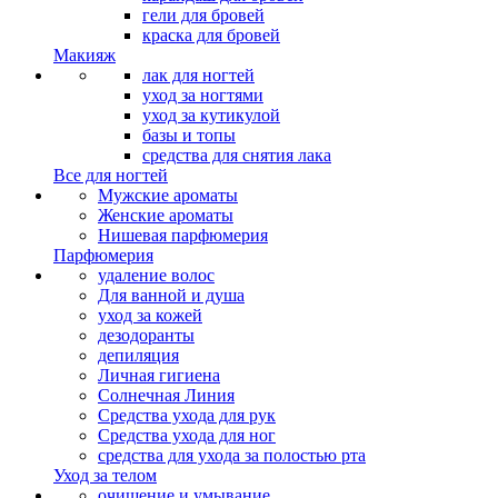
гели для бровей
краска для бровей
Макияж
лак для ногтей
уход за ногтями
уход за кутикулой
базы и топы
средства для снятия лака
Все для ногтей
Мужские ароматы
Женские ароматы
Нишевая парфюмерия
Парфюмерия
удаление волос
Для ванной и душа
уход за кожей
дезодоранты
депиляция
Личная гигиена
Солнечная Линия
Средства ухода для рук
Средства ухода для ног
средства для ухода за полостью рта
Уход за телом
очищение и умывание