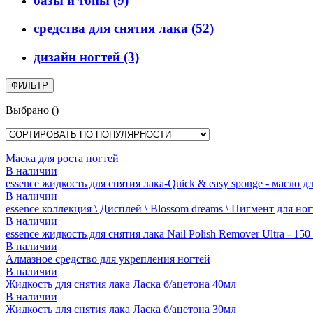
базы и топы
(9)
средства для снятия лака
(52)
дизайн ногтей
(3)
ФИЛЬТР
Выбрано
(
)
Маска для роста ногтей
В наличии
essence жидкость для снятия лака-Quick & easy sponge - масло дл
В наличии
essence коллекция \ Дисплей \ Blossom dreams \ Пигмент для но
В наличии
essence жидкость для снятия лака Nail Polish Remover Ultra - 150
В наличии
Алмазное средство для укрепления ногтей
В наличии
Жидкость для снятия лака Ласка б/ацетона 40мл
В наличии
Жидкость для снятия лака Ласка б/ацетона 30мл