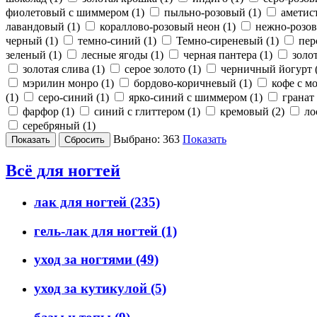
фиолетовый с шиммером (
1
)
пыльно-розовый (
1
)
аметис
лавандовый (
1
)
кораллово-розовый неон (
1
)
нежно-розов
черный (
1
)
темно-синий (
1
)
Темно-сиреневый (
1
)
пер
зеленый (
1
)
лесные ягоды (
1
)
черная пантера (
1
)
золот
золотая слива (
1
)
серое золото (
1
)
черничный йогурт 
мэрилин монро (
1
)
бордово-коричневый (
1
)
кофе с м
(
1
)
серо-синий (
1
)
ярко-синий с шиммером (
1
)
гранат 
фарфор (
1
)
синий с глиттером (
1
)
кремовый (
2
)
ло
серебряный (
1
)
Выбрано:
363
Показать
Всё для ногтей
лак для ногтей
(235)
гель-лак для ногтей
(1)
уход за ногтями
(49)
уход за кутикулой
(5)