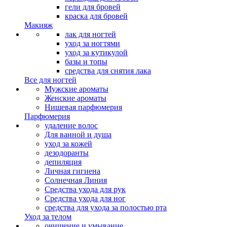
гели для бровей
краска для бровей
Макияж
лак для ногтей
уход за ногтями
уход за кутикулой
базы и топы
средства для снятия лака
Все для ногтей
Мужские ароматы
Женские ароматы
Нишевая парфюмерия
Парфюмерия
удаление волос
Для ванной и душа
уход за кожей
дезодоранты
депиляция
Личная гигиена
Солнечная Линия
Средства ухода для рук
Средства ухода для ног
средства для ухода за полостью рта
Уход за телом
очищение и умывание