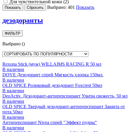
Для чувствительной кожи (
2
)
Выбрано:
401
Показать
дезодоранты
ФИЛЬТР
Выбрано
(
)
Rexona Stick (муж) WILLAIMS RACING R 50 мл
В наличии
DOVE Дезодорант спрей Мягкость хлопка 150мл.
В наличии
OLD SPICE Роликовый дезодорант Foxcrest 50мл
В наличии
DeoActiv. Дезодорант-антиперспирант Ультра свежесть, 50 мл
В наличии
OLD SPICE Твердый дезодорант-антиперспирант Защита от
пота 50мл
В наличии
Антиперспирант Nivea спрей "Эффект пудры"
В наличии