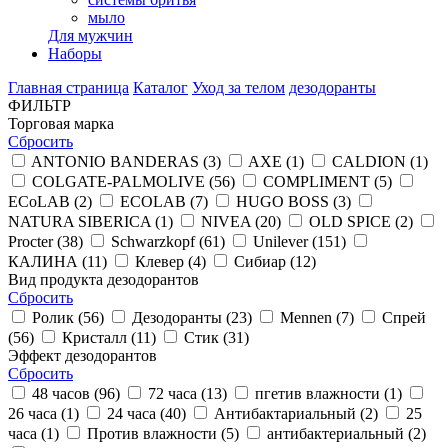
мыло
Для мужчин
Наборы
Главная страница
Каталог
Уход за телом
дезодоранты
ФИЛЬТР
Торговая марка
Сбросить
ANTONIO BANDERAS (
3
)
AXE (
1
)
CALDION (
1
)
COLGATE-PALMOLIVE (
56
)
COMPLIMENT (
5
)
ECoLAB (
2
)
ECOLAB (
7
)
HUGO BOSS (
3
)
NATURA SIBERICA (
1
)
NIVEA (
20
)
OLD SPICE (
2
)
Procter (
38
)
Schwarzkopf (
61
)
Unilever (
151
)
КАЛИНА (
11
)
Клевер (
4
)
Сибиар (
12
)
Вид продукта дезодорантов
Сбросить
Ролик (
56
)
Дезодоранты (
23
)
Mennen (
7
)
Спрей
(
56
)
Кристалл (
11
)
Стик (
31
)
Эффект дезодорантов
Сбросить
48 часов (
96
)
72 часа (
13
)
пгетив влажности (
1
)
26 часа (
1
)
24 часа (
40
)
Антибактариальный (
2
)
25
часа (
1
)
Против влажности (
5
)
антибактериальный (
2
)