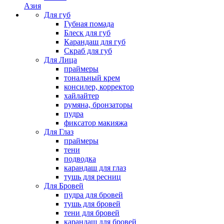
Азия
Для губ
Губная помада
Блеск для губ
Карандаш для губ
Скраб для губ
Для Лица
праймеры
тональный крем
консилер, корректор
хайлайтер
румяна, бронзаторы
пудра
фиксатор макияжа
Для Глаз
праймеры
тени
подводка
карандаш для глаз
тушь для ресниц
Для Бровей
пудра для бровей
тушь для бровей
тени для бровей
карандаш для бровей