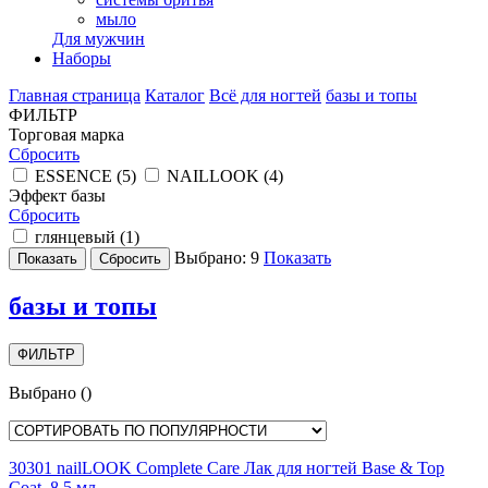
мыло
Для мужчин
Наборы
Главная страница
Каталог
Всё для ногтей
базы и топы
ФИЛЬТР
Торговая марка
Сбросить
ESSENCE (
5
)
NAILLOOK (
4
)
Эффект базы
Сбросить
глянцевый (
1
)
Выбрано:
9
Показать
базы и топы
ФИЛЬТР
Выбрано
(
)
30301 nailLOOK Complete Care Лак для ногтей Base & Top
Coat, 8,5 мл