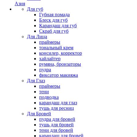
Азия
Для губ
Губная помада
Блеск для губ
Карандаш для губ
Скраб для губ
Для Лица
праймеры
тональный крем
консилер, корректор
хайлайтер
румяна, бронзаторы
пудра
фиксатор макияжа
Для Глаз
праймеры
тени
подводка
карандаш для глаз
тушь для ресниц
Для Бровей
пудра для бровей
тушь для бровей
тени для бровей
карандаш для бровей