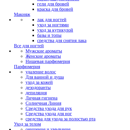
гели для бровей
краска для бровей
Макияж
лак для ногтей
уход за ногтями
уход за кутикулой
базы и топы
средства для снятия лака
Все для ногтей
Мужские ароматы
Женские ароматы
Нишевая парфюмерия
Парфюмерия
удаление волос
Для ванной и душа
уход за кожей
дезодоранты
депиляция
Личная гигиена
Солнечная Линия
Средства ухода для рук
Средства ухода для ног
средства для ухода за полостью рта
Уход за телом
очищение и умывание