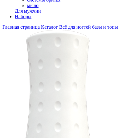
мыло
Для мужчин
Наборы
Главная страница
Каталог
Всё для ногтей
базы и топы