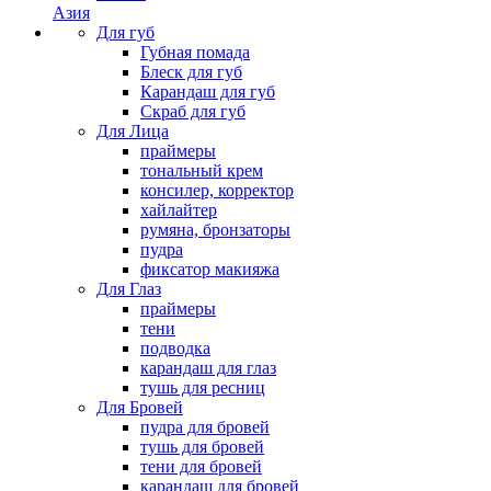
Азия
Для губ
Губная помада
Блеск для губ
Карандаш для губ
Скраб для губ
Для Лица
праймеры
тональный крем
консилер, корректор
хайлайтер
румяна, бронзаторы
пудра
фиксатор макияжа
Для Глаз
праймеры
тени
подводка
карандаш для глаз
тушь для ресниц
Для Бровей
пудра для бровей
тушь для бровей
тени для бровей
карандаш для бровей