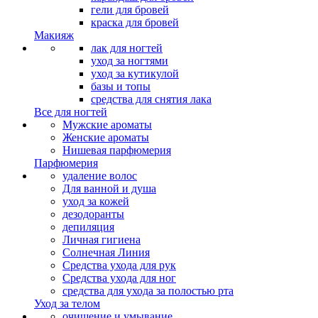
гели для бровей
краска для бровей
Макияж
лак для ногтей
уход за ногтями
уход за кутикулой
базы и топы
средства для снятия лака
Все для ногтей
Мужские ароматы
Женские ароматы
Нишевая парфюмерия
Парфюмерия
удаление волос
Для ванной и душа
уход за кожей
дезодоранты
депиляция
Личная гигиена
Солнечная Линия
Средства ухода для рук
Средства ухода для ног
средства для ухода за полостью рта
Уход за телом
очищение и умывание