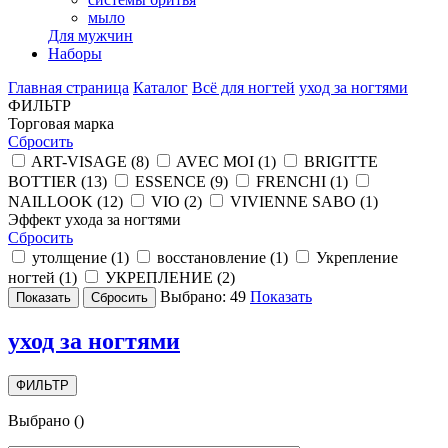
мыло
Для мужчин
Наборы
Главная страница
Каталог
Всё для ногтей
уход за ногтями
ФИЛЬТР
Торговая марка
Сбросить
ART-VISAGE (
8
)
AVEC MOI (
1
)
BRIGITTE
BOTTIER (
13
)
ESSENCE (
9
)
FRENCHI (
1
)
NAILLOOK (
12
)
VIO (
2
)
VIVIENNE SABO (
1
)
Эффект ухода за ногтями
Сбросить
утолщение (
1
)
восстановление (
1
)
Укрепление
ногтей (
1
)
УКРЕПЛЕНИЕ (
2
)
Выбрано:
49
Показать
уход за ногтями
ФИЛЬТР
Выбрано
(
)