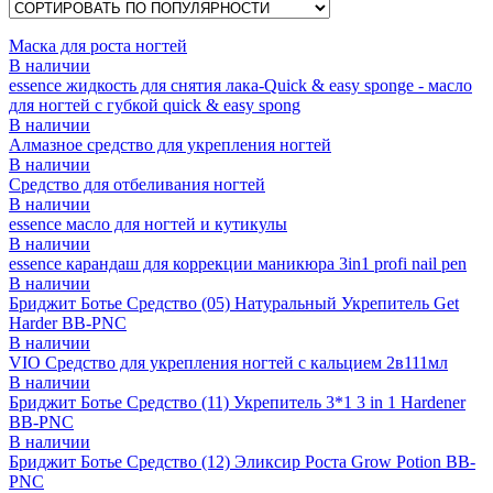
Маска для роста ногтей
В наличии
essence жидкость для снятия лака-Quick & easy sponge - масло
для ногтей с губкой quick & easy spong
В наличии
Алмазное средство для укрепления ногтей
В наличии
Средство для отбеливания ногтей
В наличии
essence масло для ногтей и кутикулы
В наличии
essence карандаш для коррекции маникюра 3in1 profi nail pen
В наличии
Бриджит Ботье Средство (05) Натуральный Укрепитель Get
Harder BB-PNC
В наличии
VIO Средство для укрепления ногтей с кальцием 2в111мл
В наличии
Бриджит Ботье Средство (11) Укрепитель 3*1 3 in 1 Hardener
BB-PNC
В наличии
Бриджит Ботье Средство (12) Эликсир Роста Grow Potion BB-
PNC