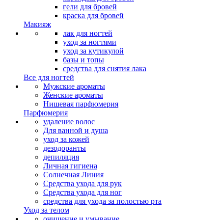
гели для бровей
краска для бровей
Макияж
лак для ногтей
уход за ногтями
уход за кутикулой
базы и топы
средства для снятия лака
Все для ногтей
Мужские ароматы
Женские ароматы
Нишевая парфюмерия
Парфюмерия
удаление волос
Для ванной и душа
уход за кожей
дезодоранты
депиляция
Личная гигиена
Солнечная Линия
Средства ухода для рук
Средства ухода для ног
средства для ухода за полостью рта
Уход за телом
очищение и умывание