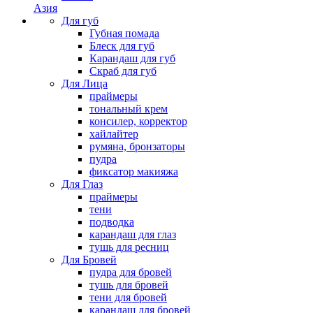
Азия
Для губ
Губная помада
Блеск для губ
Карандаш для губ
Скраб для губ
Для Лица
праймеры
тональный крем
консилер, корректор
хайлайтер
румяна, бронзаторы
пудра
фиксатор макияжа
Для Глаз
праймеры
тени
подводка
карандаш для глаз
тушь для ресниц
Для Бровей
пудра для бровей
тушь для бровей
тени для бровей
карандаш для бровей