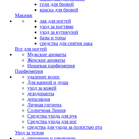
гели для бровей
краска для бровей
Макияж
лак для ногтей
уход за ногтями
уход за кутикулой
базы и топы
средства для снятия лака
Все для ногтей
Мужские ароматы
Женские ароматы
Нишевая парфюмерия
Парфюмерия
удаление волос
Для ванной и душа
уход за кожей
дезодоранты
депиляция
Личная гигиена
Солнечная Линия
Средства ухода для рук
Средства ухода для ног
средства для ухода за полостью рта
Уход за телом
очищение и умывание