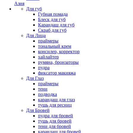
Азия
Для губ
Губная помада
Блеск для губ
Карандаш для губ
Скраб для губ
Для Лица
праймеры
тональный крем
консилер, корректор
хайлайтер
румяна, бронзаторы
пудра
фиксатор макияжа
Для Глаз
праймеры
тени
подводка
карандаш для глаз
тушь для ресниц
Для Бровей
пудра для бровей
тушь для бровей
тени для бровей
карандаш для бровей