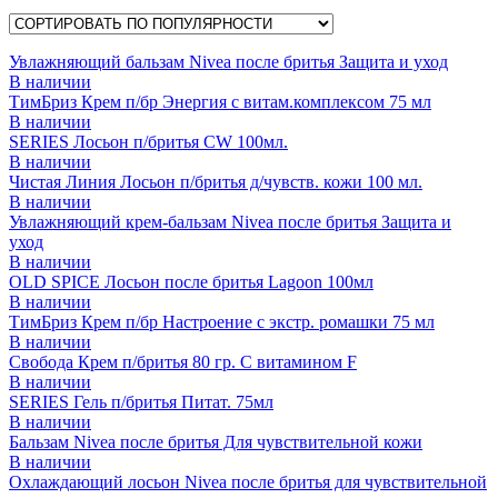
Увлажняющий бальзам Nivea после бритья Защита и уход
В наличии
ТимБриз Крем п/бр Энергия с витам.комплексом 75 мл
В наличии
SERIES Лосьон п/бритья CW 100мл.
В наличии
Чистая Линия Лосьон п/бритья д/чувств. кожи 100 мл.
В наличии
Увлажняющий крем-бальзам Nivea после бритья Защита и
уход
В наличии
OLD SPICE Лосьон после бритья Lagoon 100мл
В наличии
ТимБриз Крем п/бр Настроение с экстр. ромашки 75 мл
В наличии
Свобода Крем п/бритья 80 гр. С витамином F
В наличии
SERIES Гель п/бритья Питат. 75мл
В наличии
Бальзам Nivea после бритья Для чувствительной кожи
В наличии
Охлаждающий лосьон Nivea после бритья для чувствительной