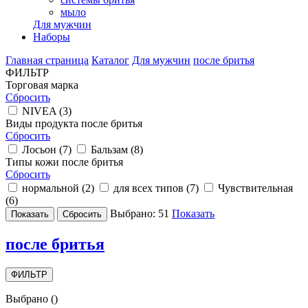
мыло
Для мужчин
Наборы
Главная страница
Каталог
Для мужчин
после бритья
ФИЛЬТР
Торговая марка
Сбросить
NIVEA (
3
)
Виды продукта после бритья
Сбросить
Лосьон (
7
)
Бальзам (
8
)
Типы кожи после бритья
Сбросить
нормальной (
2
)
для всех типов (
7
)
Чувствительная
(
6
)
Выбрано:
51
Показать
после бритья
ФИЛЬТР
Выбрано
(
)