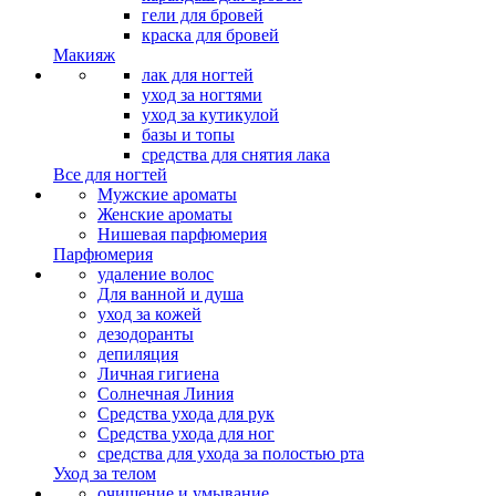
гели для бровей
краска для бровей
Макияж
лак для ногтей
уход за ногтями
уход за кутикулой
базы и топы
средства для снятия лака
Все для ногтей
Мужские ароматы
Женские ароматы
Нишевая парфюмерия
Парфюмерия
удаление волос
Для ванной и душа
уход за кожей
дезодоранты
депиляция
Личная гигиена
Солнечная Линия
Средства ухода для рук
Средства ухода для ног
средства для ухода за полостью рта
Уход за телом
очищение и умывание