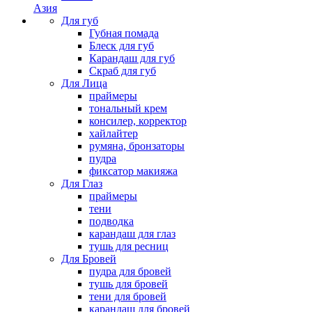
Азия
Для губ
Губная помада
Блеск для губ
Карандаш для губ
Скраб для губ
Для Лица
праймеры
тональный крем
консилер, корректор
хайлайтер
румяна, бронзаторы
пудра
фиксатор макияжа
Для Глаз
праймеры
тени
подводка
карандаш для глаз
тушь для ресниц
Для Бровей
пудра для бровей
тушь для бровей
тени для бровей
карандаш для бровей