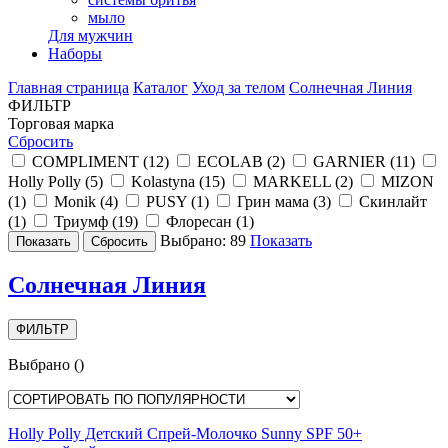
мыло
Для мужчин
Наборы
Главная страница
Каталог
Уход за телом
Солнечная Линия
ФИЛЬТР
Торговая марка
Сбросить
COMPLIMENT (
12
)
ECOLAB (
2
)
GARNIER (
11
)
Holly Polly (
5
)
Kolastyna (
15
)
MARKELL (
2
)
MIZON
(
1
)
Monik (
4
)
PUSY (
1
)
Грин мама (
3
)
Скинлайт
(
1
)
Триумф (
19
)
Флоресан (
1
)
Выбрано:
89
Показать
Солнечная Линия
ФИЛЬТР
Выбрано
(
)
Holly Polly Детский Спрей-Молочко Sunny SPF 50+