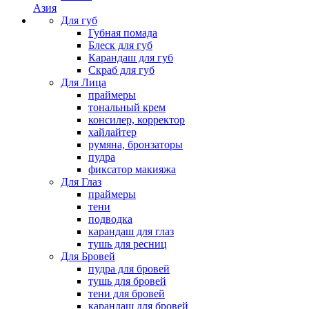
Азия
Для губ
Губная помада
Блеск для губ
Карандаш для губ
Скраб для губ
Для Лица
праймеры
тональный крем
консилер, корректор
хайлайтер
румяна, бронзаторы
пудра
фиксатор макияжа
Для Глаз
праймеры
тени
подводка
карандаш для глаз
тушь для ресниц
Для Бровей
пудра для бровей
тушь для бровей
тени для бровей
карандаш для бровей