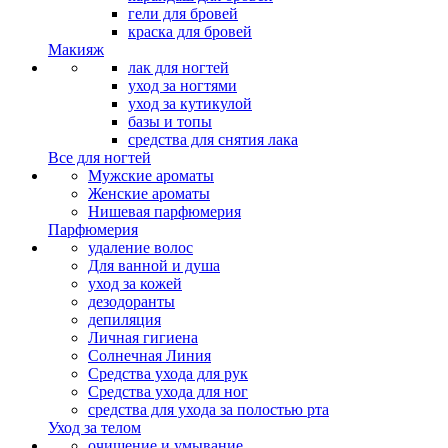
гели для бровей
краска для бровей
Макияж
лак для ногтей
уход за ногтями
уход за кутикулой
базы и топы
средства для снятия лака
Все для ногтей
Мужские ароматы
Женские ароматы
Нишевая парфюмерия
Парфюмерия
удаление волос
Для ванной и душа
уход за кожей
дезодоранты
депиляция
Личная гигиена
Солнечная Линия
Средства ухода для рук
Средства ухода для ног
средства для ухода за полостью рта
Уход за телом
очищение и умывание