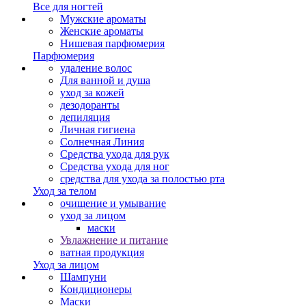
Все для ногтей
Мужские ароматы
Женские ароматы
Нишевая парфюмерия
Парфюмерия
удаление волос
Для ванной и душа
уход за кожей
дезодоранты
депиляция
Личная гигиена
Солнечная Линия
Средства ухода для рук
Средства ухода для ног
средства для ухода за полостью рта
Уход за телом
очищение и умывание
уход за лицом
маски
Увлажнение и питание
ватная продукция
Уход за лицом
Шампуни
Кондиционеры
Маски