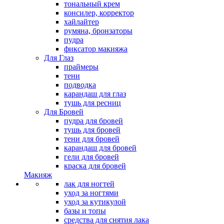
тональный крем
консилер, корректор
хайлайтер
румяна, бронзаторы
пудра
фиксатор макияжа
Для Глаз
праймеры
тени
подводка
карандаш для глаз
тушь для ресниц
Для Бровей
пудра для бровей
тушь для бровей
тени для бровей
карандаш для бровей
гели для бровей
краска для бровей
Макияж
лак для ногтей
уход за ногтями
уход за кутикулой
базы и топы
средства для снятия лака