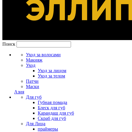
Поиск
Уход за волосами
Макияж
Уход
Уход за лицом
Уход за телом
Патчи
Маски
Азия
Для губ
Губная помада
Блеск для губ
Карандаш для губ
Скраб для губ
Для Лица
праймеры