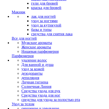
гели для бровей
краска для бровей
Макияж
лак для ногтей
уход за ногтями
уход за кутикулой
базы и топы
средства для снятия лака
Все для ногтей
Мужские ароматы
Женские ароматы
Нишевая парфюмерия
Парфюмерия
удаление волос
Для ванной и душа
уход за кожей
дезодоранты
депиляция
Личная гигиена
Солнечная Линия
Средства ухода для рук
Средства ухода для ног
средства для ухода за полостью рта
Уход за телом
очищение и умывание