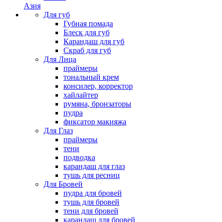
Азия
Для губ
Губная помада
Блеск для губ
Карандаш для губ
Скраб для губ
Для Лица
праймеры
тональный крем
консилер, корректор
хайлайтер
румяна, бронзаторы
пудра
фиксатор макияжа
Для Глаз
праймеры
тени
подводка
карандаш для глаз
тушь для ресниц
Для Бровей
пудра для бровей
тушь для бровей
тени для бровей
карандаш для бровей