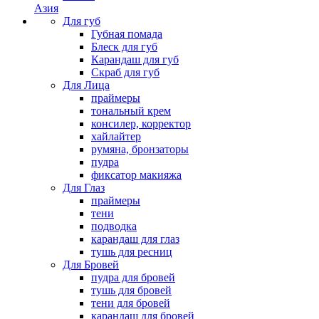
Азия
Для губ
Губная помада
Блеск для губ
Карандаш для губ
Скраб для губ
Для Лица
праймеры
тональный крем
консилер, корректор
хайлайтер
румяна, бронзаторы
пудра
фиксатор макияжа
Для Глаз
праймеры
тени
подводка
карандаш для глаз
тушь для ресниц
Для Бровей
пудра для бровей
тушь для бровей
тени для бровей
карандаш для бровей