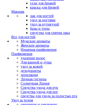
гели для бровей
краска для бровей
Макияж
лак для ногтей
уход за ногтями
уход за кутикулой
базы и топы
средства для снятия лака
Все для ногтей
Мужские ароматы
Женские ароматы
Нишевая парфюмерия
Парфюмерия
удаление волос
Для ванной и душа
уход за кожей
дезодоранты
депиляция
Личная гигиена
Солнечная Линия
Средства ухода для рук
Средства ухода для ног
средства для ухода за полостью рта
Уход за телом
очищение и умывание