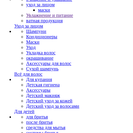
уход за лицом
маски
Увлажнение и питание
ватная продукция
Уход за лицом
Шампуни
Кондиционеры
Маски
Уход
Укладка волос
окрашивание
Аксессуары для волос
Сухой шампунь
Всё для волос
Для купания
Детская гигиена
Аксессуары
Детский макияж
Детский уход за кожей
Детский уход за волосами
Для детей
для бритья
после бритья
средства для мытья
системы бритья