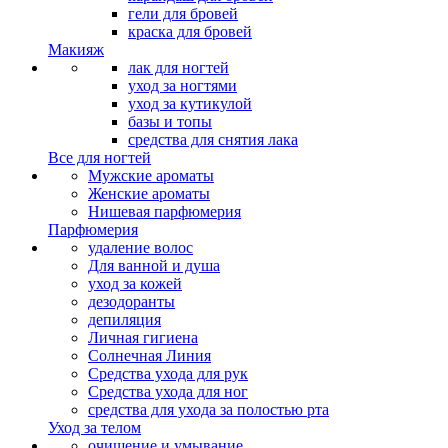
гели для бровей
краска для бровей
Макияж
лак для ногтей
уход за ногтями
уход за кутикулой
базы и топы
средства для снятия лака
Все для ногтей
Мужские ароматы
Женские ароматы
Нишевая парфюмерия
Парфюмерия
удаление волос
Для ванной и душа
уход за кожей
дезодоранты
депиляция
Личная гигиена
Солнечная Линия
Средства ухода для рук
Средства ухода для ног
средства для ухода за полостью рта
Уход за телом
очищение и умывание