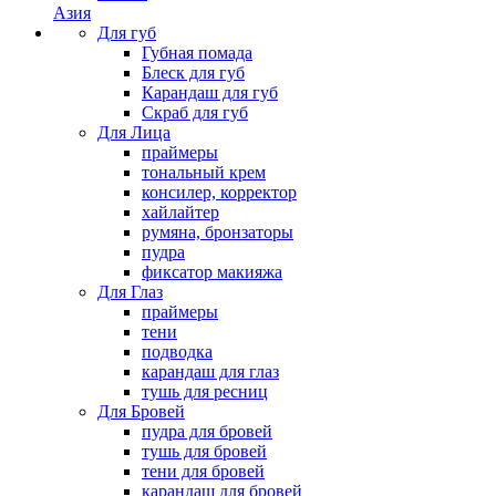
Азия
Для губ
Губная помада
Блеск для губ
Карандаш для губ
Скраб для губ
Для Лица
праймеры
тональный крем
консилер, корректор
хайлайтер
румяна, бронзаторы
пудра
фиксатор макияжа
Для Глаз
праймеры
тени
подводка
карандаш для глаз
тушь для ресниц
Для Бровей
пудра для бровей
тушь для бровей
тени для бровей
карандаш для бровей