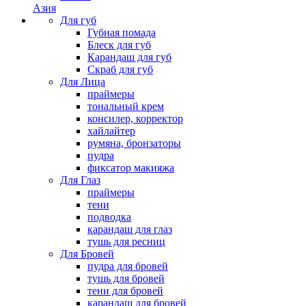
Азия
Для губ
Губная помада
Блеск для губ
Карандаш для губ
Скраб для губ
Для Лица
праймеры
тональный крем
консилер, корректор
хайлайтер
румяна, бронзаторы
пудра
фиксатор макияжа
Для Глаз
праймеры
тени
подводка
карандаш для глаз
тушь для ресниц
Для Бровей
пудра для бровей
тушь для бровей
тени для бровей
карандаш для бровей