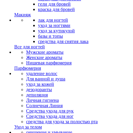
гели для бровей
краска для бровей
Макияж
лак для ногтей
уход за ногтями
уход за кутикулой
базы и топы
средства для снятия лака
Все для ногтей
Мужские ароматы
Женские ароматы
Нишевая парфюмерия
Парфюмерия
удаление волос
Для ванной и душа
уход за кожей
дезодоранты
депиляция
Личная гигиена
Солнечная Линия
Средства ухода для рук
Средства ухода для ног
средства для ухода за полостью рта
Уход за телом
очищение и умывание