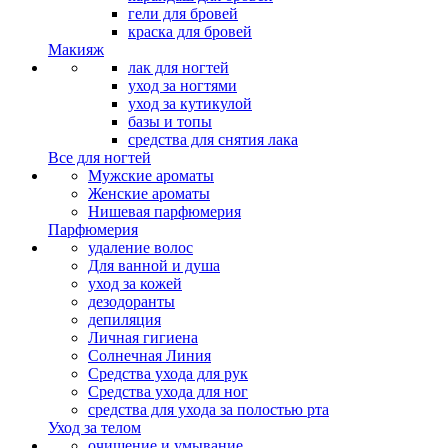
гели для бровей
краска для бровей
Макияж
лак для ногтей
уход за ногтями
уход за кутикулой
базы и топы
средства для снятия лака
Все для ногтей
Мужские ароматы
Женские ароматы
Нишевая парфюмерия
Парфюмерия
удаление волос
Для ванной и душа
уход за кожей
дезодоранты
депиляция
Личная гигиена
Солнечная Линия
Средства ухода для рук
Средства ухода для ног
средства для ухода за полостью рта
Уход за телом
очищение и умывание