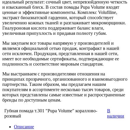
идеальный результат: сочный цвет, непревзойденную четкость
и изысканный блеск. В состав помады Pupa Volume входят
ценные и эффективные компоненты. Комплекс Volufiline,
экстракт биоазиатской гардении, который способствует
увеличению кожных тканей и разглаживает микроморщинки.
Гиалуроновая кислота поддерживает баланс влаги,
увеличивая припухлость и придавая полноту губам.
Мы закупаем все товары напрямую у производителей и
являемся официальной сетью продаж, контрафакт в нашей
сети исключен. Продукция, представленная в нашей сети,
имеет все необходимые сертификаты, подтверждающие ее
подлинность и соответствие мировым стандартам.
Мы выстраиваем с производителями отношения на
принципах прозрачного, организованного и взаимовыгодного
партнерства. Таким образом, мы предлагаем нашим
покупателям в ассортименте несколько тысяч товаров, среди
которых представлены самые известные и распространенные
бренды по доступным ценам.
Губная помада т.301 "Pupa Volume" кораллово-
В
розовый
наличии
Описание