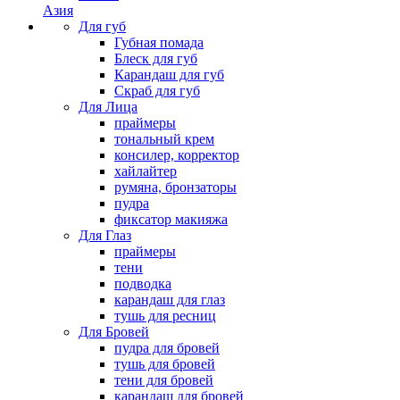
Азия
Для губ
Губная помада
Блеск для губ
Карандаш для губ
Скраб для губ
Для Лица
праймеры
тональный крем
консилер, корректор
хайлайтер
румяна, бронзаторы
пудра
фиксатор макияжа
Для Глаз
праймеры
тени
подводка
карандаш для глаз
тушь для ресниц
Для Бровей
пудра для бровей
тушь для бровей
тени для бровей
карандаш для бровей