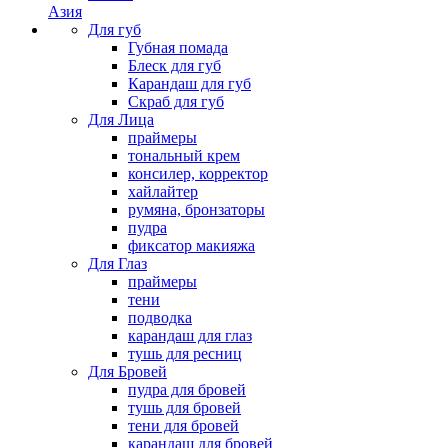
Азия
Для губ
Губная помада
Блеск для губ
Карандаш для губ
Скраб для губ
Для Лица
праймеры
тональный крем
консилер, корректор
хайлайтер
румяна, бронзаторы
пудра
фиксатор макияжа
Для Глаз
праймеры
тени
подводка
карандаш для глаз
тушь для ресниц
Для Бровей
пудра для бровей
тушь для бровей
тени для бровей
карандаш для бровей