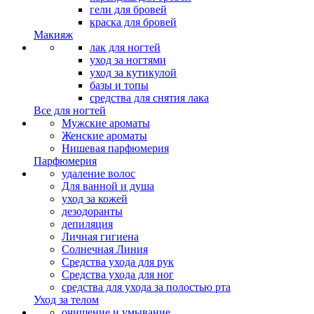
гели для бровей
краска для бровей
Макияж
лак для ногтей
уход за ногтями
уход за кутикулой
базы и топы
средства для снятия лака
Все для ногтей
Мужские ароматы
Женские ароматы
Нишевая парфюмерия
Парфюмерия
удаление волос
Для ванной и душа
уход за кожей
дезодоранты
депиляция
Личная гигиена
Солнечная Линия
Средства ухода для рук
Средства ухода для ног
средства для ухода за полостью рта
Уход за телом
очищение и умывание