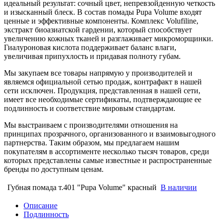
идеальный результат: сочный цвет, непревзойденную четкость
и изысканный блеск. В состав помады Pupa Volume входят
ценные и эффективные компоненты. Комплекс Volufiline,
экстракт биоазиатской гардении, который способствует
увеличению кожных тканей и разглаживает микроморщинки.
Гиалуроновая кислота поддерживает баланс влаги,
увеличивая припухлость и придавая полноту губам.
Мы закупаем все товары напрямую у производителей и
являемся официальной сетью продаж, контрафакт в нашей
сети исключен. Продукция, представленная в нашей сети,
имеет все необходимые сертификаты, подтверждающие ее
подлинность и соответствие мировым стандартам.
Мы выстраиваем с производителями отношения на
принципах прозрачного, организованного и взаимовыгодного
партнерства. Таким образом, мы предлагаем нашим
покупателям в ассортименте несколько тысяч товаров, среди
которых представлены самые известные и распространенные
бренды по доступным ценам.
Губная помада т.401 "Pupa Volume" красный
В наличии
Описание
Подлинность