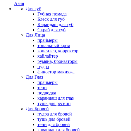
Азия
Для губ
Губная помада
Блеск для губ
Карандаш для губ
Скраб для губ
Для Лица
праймеры
тональный крем
консилер, корректор
хайлайтер
румяна, бронзаторы
пудра
фиксатор макияжа
Для Глаз
праймеры
тени
подводка
карандаш для глаз
тушь для ресниц
Для Бровей
пудра для бровей
тушь для бровей
тени для бровей
карандаш для бровей