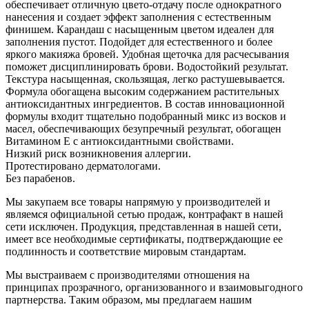
обеспечивает отличную цвето-отдачу после однократного
нанесения и создает эффект заполнения с естественным
финишем. Карандаш с насыщенным цветом идеален для
заполнения пустот. Подойдет для естественного и более
яркого макияжа бровей. Удобная щеточка для расчесывания
поможет дисциплинировать брови. Водостойкий результат.
Текстура насыщенная, скользящая, легко растушевывается.
Формула обогащена высоким содержанием растительных
антиоксидантных ингредиентов. В состав инновационной
формулы входит тщательно подобранный микс из восков и
масел, обеспечивающих безупречный результат, обогащен
Витамином Е с антиоксидантными свойствами.
Низкий риск возникновения аллергии.
Протестировано дерматологами.
Без парабенов.
Мы закупаем все товары напрямую у производителей и
являемся официальной сетью продаж, контрафакт в нашей
сети исключен. Продукция, представленная в нашей сети,
имеет все необходимые сертификаты, подтверждающие ее
подлинность и соответствие мировым стандартам.
Мы выстраиваем с производителями отношения на
принципах прозрачного, организованного и взаимовыгодного
партнерства. Таким образом, мы предлагаем нашим