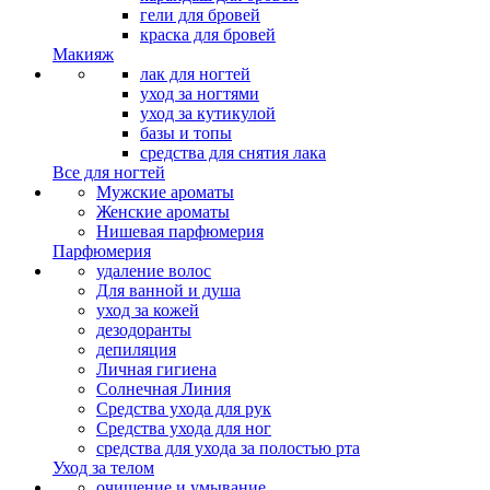
гели для бровей
краска для бровей
Макияж
лак для ногтей
уход за ногтями
уход за кутикулой
базы и топы
средства для снятия лака
Все для ногтей
Мужские ароматы
Женские ароматы
Нишевая парфюмерия
Парфюмерия
удаление волос
Для ванной и душа
уход за кожей
дезодоранты
депиляция
Личная гигиена
Солнечная Линия
Средства ухода для рук
Средства ухода для ног
средства для ухода за полостью рта
Уход за телом
очищение и умывание