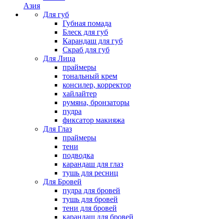
Азия
Для губ
Губная помада
Блеск для губ
Карандаш для губ
Скраб для губ
Для Лица
праймеры
тональный крем
консилер, корректор
хайлайтер
румяна, бронзаторы
пудра
фиксатор макияжа
Для Глаз
праймеры
тени
подводка
карандаш для глаз
тушь для ресниц
Для Бровей
пудра для бровей
тушь для бровей
тени для бровей
карандаш для бровей