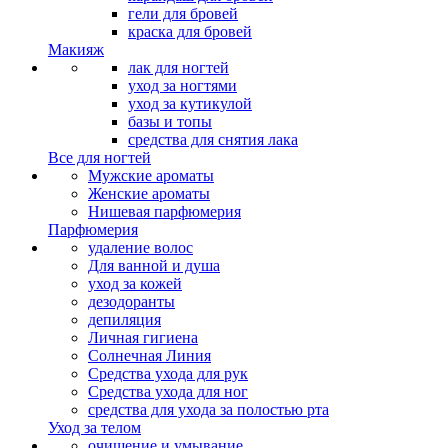
гели для бровей
краска для бровей
Макияж
лак для ногтей
уход за ногтями
уход за кутикулой
базы и топы
средства для снятия лака
Все для ногтей
Мужские ароматы
Женские ароматы
Нишевая парфюмерия
Парфюмерия
удаление волос
Для ванной и душа
уход за кожей
дезодоранты
депиляция
Личная гигиена
Солнечная Линия
Средства ухода для рук
Средства ухода для ног
средства для ухода за полостью рта
Уход за телом
очищение и умывание