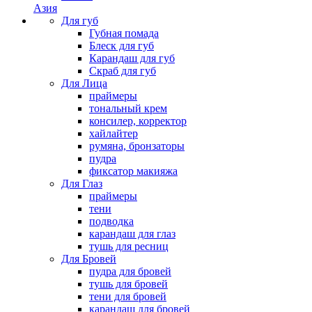
Азия
Для губ
Губная помада
Блеск для губ
Карандаш для губ
Скраб для губ
Для Лица
праймеры
тональный крем
консилер, корректор
хайлайтер
румяна, бронзаторы
пудра
фиксатор макияжа
Для Глаз
праймеры
тени
подводка
карандаш для глаз
тушь для ресниц
Для Бровей
пудра для бровей
тушь для бровей
тени для бровей
карандаш для бровей