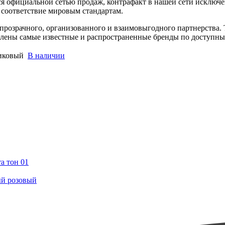
я официальной сетью продаж, контрафакт в нашей сети исключен
соответствие мировым стандартам.
розрачного, организованного и взаимовыгодного партнерства. 
авлены самые известные и распространенные бренды по доступны
сиковый
В наличии
a тон 01
ный розовый