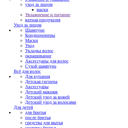
уход за лицом
маски
Увлажнение и питание
ватная продукция
Уход за лицом
Шампуни
Кондиционеры
Маски
Уход
Укладка волос
окрашивание
Аксессуары для волос
Сухой шампунь
Всё для волос
Для купания
Детская гигиена
Аксессуары
Детский макияж
Детский уход за кожей
Детский уход за волосами
Для детей
для бритья
после бритья
средства для мытья
системы бритья