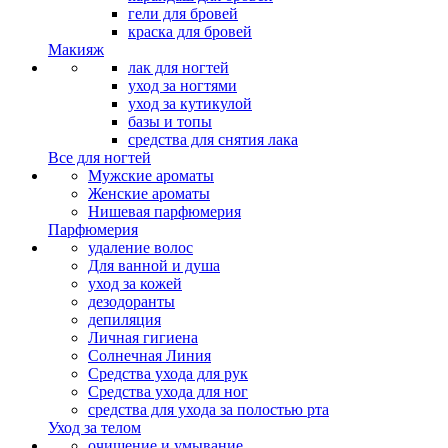
гели для бровей
краска для бровей
Макияж
лак для ногтей
уход за ногтями
уход за кутикулой
базы и топы
средства для снятия лака
Все для ногтей
Мужские ароматы
Женские ароматы
Нишевая парфюмерия
Парфюмерия
удаление волос
Для ванной и душа
уход за кожей
дезодоранты
депиляция
Личная гигиена
Солнечная Линия
Средства ухода для рук
Средства ухода для ног
средства для ухода за полостью рта
Уход за телом
очищение и умывание