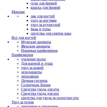
гели для бровей
краска для бровей
Макияж
лак для ногтей
уход за ногтями
уход за кутикулой
базы и топы
средства для снятия лака
Все для ногтей
Мужские ароматы
Женские ароматы
Нишевая парфюмерия
Парфюмерия
удаление волос
Для ванной и душа
уход за кожей
дезодоранты
депиляция
Личная гигиена
Солнечная Линия
Средства ухода для рук
Средства ухода для ног
средства для ухода за полостью рта
Уход за телом
очищение и умывание