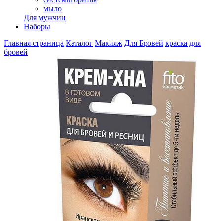
мыло
Для мужчин
Наборы
Главная страница
Каталог
Макияж
Для Бровей
краска для
бровей