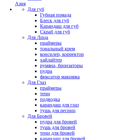
Азия
Для губ
Губная помада
Блеск для губ
Карандаш для губ
Скраб для губ
Для Лица
праймеры
тональный крем
консилер, корректор
хайлайтер
румяна, бронзаторы
пудра
фиксатор макияжа
Для Глаз
праймеры
тени
подводка
карандаш для глаз
тушь для ресниц
Для Бровей
пудра для бровей
тушь для бровей
тени для бровей
карандаш для бровей