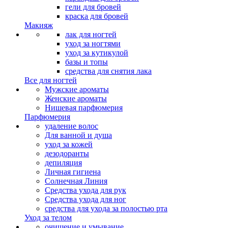
гели для бровей
краска для бровей
Макияж
лак для ногтей
уход за ногтями
уход за кутикулой
базы и топы
средства для снятия лака
Все для ногтей
Мужские ароматы
Женские ароматы
Нишевая парфюмерия
Парфюмерия
удаление волос
Для ванной и душа
уход за кожей
дезодоранты
депиляция
Личная гигиена
Солнечная Линия
Средства ухода для рук
Средства ухода для ног
средства для ухода за полостью рта
Уход за телом
очищение и умывание