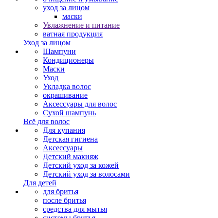
уход за лицом
маски
Увлажнение и питание
ватная продукция
Уход за лицом
Шампуни
Кондиционеры
Маски
Уход
Укладка волос
окрашивание
Аксессуары для волос
Сухой шампунь
Всё для волос
Для купания
Детская гигиена
Аксессуары
Детский макияж
Детский уход за кожей
Детский уход за волосами
Для детей
для бритья
после бритья
средства для мытья
системы бритья