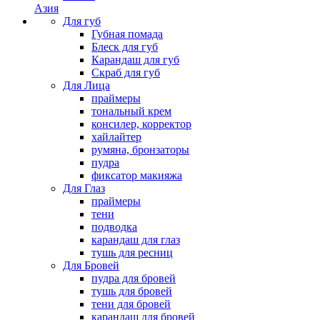
Азия
Для губ
Губная помада
Блеск для губ
Карандаш для губ
Скраб для губ
Для Лица
праймеры
тональный крем
консилер, корректор
хайлайтер
румяна, бронзаторы
пудра
фиксатор макияжа
Для Глаз
праймеры
тени
подводка
карандаш для глаз
тушь для ресниц
Для Бровей
пудра для бровей
тушь для бровей
тени для бровей
карандаш для бровей