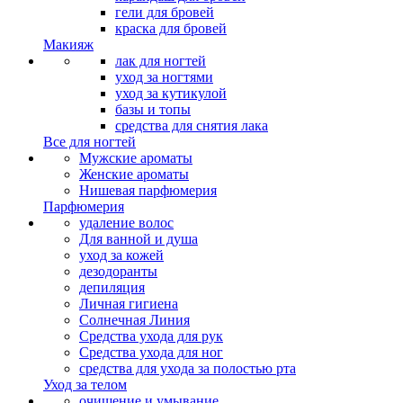
гели для бровей
краска для бровей
Макияж
лак для ногтей
уход за ногтями
уход за кутикулой
базы и топы
средства для снятия лака
Все для ногтей
Мужские ароматы
Женские ароматы
Нишевая парфюмерия
Парфюмерия
удаление волос
Для ванной и душа
уход за кожей
дезодоранты
депиляция
Личная гигиена
Солнечная Линия
Средства ухода для рук
Средства ухода для ног
средства для ухода за полостью рта
Уход за телом
очищение и умывание