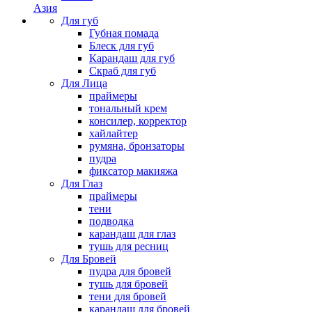
Азия
Для губ
Губная помада
Блеск для губ
Карандаш для губ
Скраб для губ
Для Лица
праймеры
тональный крем
консилер, корректор
хайлайтер
румяна, бронзаторы
пудра
фиксатор макияжа
Для Глаз
праймеры
тени
подводка
карандаш для глаз
тушь для ресниц
Для Бровей
пудра для бровей
тушь для бровей
тени для бровей
карандаш для бровей