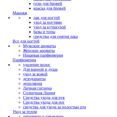
гели для бровей
краска для бровей
Макияж
лак для ногтей
уход за ногтями
уход за кутикулой
базы и топы
средства для снятия лака
Все для ногтей
Мужские ароматы
Женские ароматы
Нишевая парфюмерия
Парфюмерия
удаление волос
Для ванной и душа
уход за кожей
дезодоранты
депиляция
Личная гигиена
Солнечная Линия
Средства ухода для рук
Средства ухода для ног
средства для ухода за полостью рта
Уход за телом
очищение и умывание