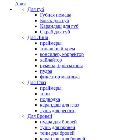
Азия
Для губ
Губная помада
Блеск для губ
Карандаш для губ
Скраб для губ
Для Лица
праймеры
тональный крем
консилер, корректор
хайлайтер
румяна, бронзаторы
пудра
фиксатор макияжа
Для Глаз
праймеры
тени
подводка
карандаш для глаз
тушь для ресниц
Для Бровей
пудра для бровей
тушь для бровей
тени для бровей
карандаш для бровей