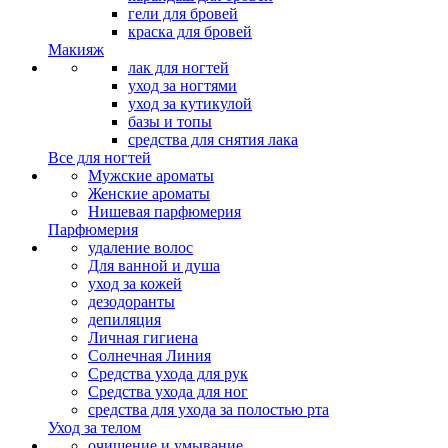
гели для бровей
краска для бровей
Макияж
лак для ногтей
уход за ногтями
уход за кутикулой
базы и топы
средства для снятия лака
Все для ногтей
Мужские ароматы
Женские ароматы
Нишевая парфюмерия
Парфюмерия
удаление волос
Для ванной и душа
уход за кожей
дезодоранты
депиляция
Личная гигиена
Солнечная Линия
Средства ухода для рук
Средства ухода для ног
средства для ухода за полостью рта
Уход за телом
очищение и умывание