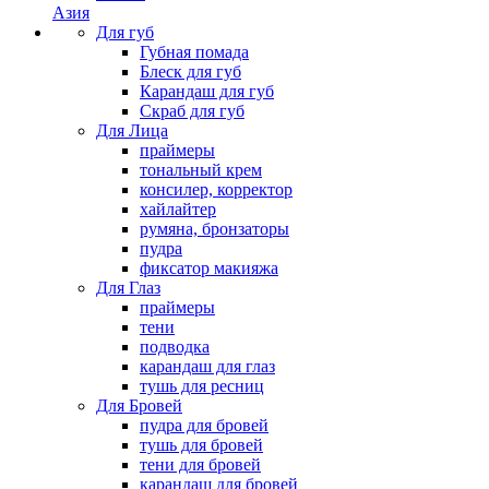
Азия
Для губ
Губная помада
Блеск для губ
Карандаш для губ
Скраб для губ
Для Лица
праймеры
тональный крем
консилер, корректор
хайлайтер
румяна, бронзаторы
пудра
фиксатор макияжа
Для Глаз
праймеры
тени
подводка
карандаш для глаз
тушь для ресниц
Для Бровей
пудра для бровей
тушь для бровей
тени для бровей
карандаш для бровей