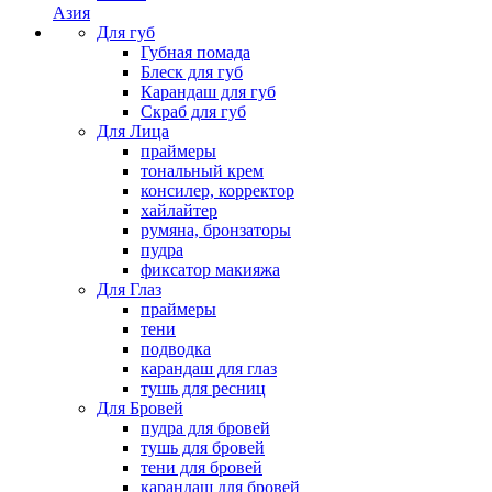
Азия
Для губ
Губная помада
Блеск для губ
Карандаш для губ
Скраб для губ
Для Лица
праймеры
тональный крем
консилер, корректор
хайлайтер
румяна, бронзаторы
пудра
фиксатор макияжа
Для Глаз
праймеры
тени
подводка
карандаш для глаз
тушь для ресниц
Для Бровей
пудра для бровей
тушь для бровей
тени для бровей
карандаш для бровей