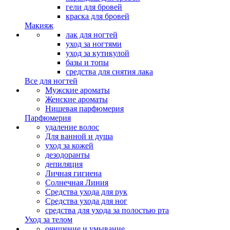
гели для бровей
краска для бровей
Макияж
лак для ногтей
уход за ногтями
уход за кутикулой
базы и топы
средства для снятия лака
Все для ногтей
Мужские ароматы
Женские ароматы
Нишевая парфюмерия
Парфюмерия
удаление волос
Для ванной и душа
уход за кожей
дезодоранты
депиляция
Личная гигиена
Солнечная Линия
Средства ухода для рук
Средства ухода для ног
средства для ухода за полостью рта
Уход за телом
очищение и умывание