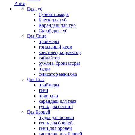
Азия
Для губ
Губная помада
Блеск для губ
Карандаш для губ
Скраб для губ
Для Лица
праймеры
тональный крем
консилер, корректор
хайлайтер
румяна, бронзаторы
пудра
фиксатор макияжа
Для Глаз
праймеры
тени
подводка
карандаш для глаз
тушь для ресниц
Для Бровей
пудра для бровей
тушь для бровей
тени для бровей
карандаш для бровей