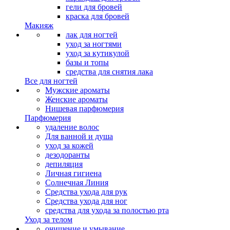
гели для бровей
краска для бровей
Макияж
лак для ногтей
уход за ногтями
уход за кутикулой
базы и топы
средства для снятия лака
Все для ногтей
Мужские ароматы
Женские ароматы
Нишевая парфюмерия
Парфюмерия
удаление волос
Для ванной и душа
уход за кожей
дезодоранты
депиляция
Личная гигиена
Солнечная Линия
Средства ухода для рук
Средства ухода для ног
средства для ухода за полостью рта
Уход за телом
очищение и умывание