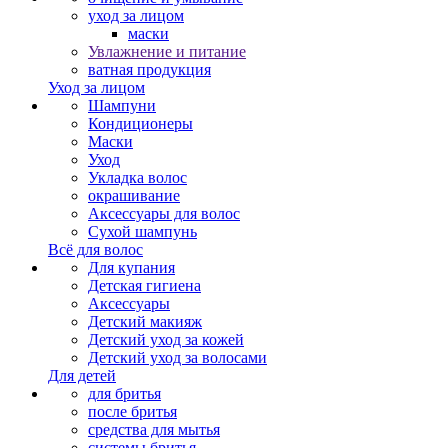
уход за лицом
маски
Увлажнение и питание
ватная продукция
Уход за лицом
Шампуни
Кондиционеры
Маски
Уход
Укладка волос
окрашивание
Аксессуары для волос
Сухой шампунь
Всё для волос
Для купания
Детская гигиена
Аксессуары
Детский макияж
Детский уход за кожей
Детский уход за волосами
Для детей
для бритья
после бритья
средства для мытья
системы бритья