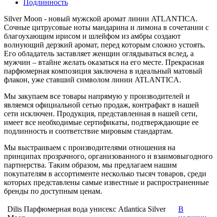
Подлинность
Silver Moon - новый мужской аромат линии ATLANTICA.
Сочные цитрусовые ноты мандарина и лимона в сочетании с
благоухающим ирисом и шлейфом из амбры создают
волнующий дерзкий аромат, перед которым сложно устоять.
Его обладатель заставляет женщин оглядываться вслед, а
мужчин – втайне желать оказаться на его месте. Прекрасная
парфюмерная композиция заключена в идеальный матовый
флакон, уже ставший символом линии ATLANTICA.
Мы закупаем все товары напрямую у производителей и
являемся официальной сетью продаж, контрафакт в нашей
сети исключен. Продукция, представленная в нашей сети,
имеет все необходимые сертификаты, подтверждающие ее
подлинность и соответствие мировым стандартам.
Мы выстраиваем с производителями отношения на
принципах прозрачного, организованного и взаимовыгодного
партнерства. Таким образом, мы предлагаем нашим
покупателям в ассортименте несколько тысяч товаров, среди
которых представлены самые известные и распространенные
бренды по доступным ценам.
Dilis Парфюмерная вода унисекс Atlantica Silver
В