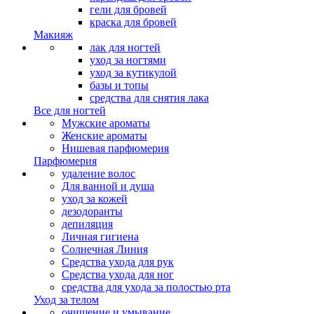
гели для бровей
краска для бровей
Макияж
лак для ногтей
уход за ногтями
уход за кутикулой
базы и топы
средства для снятия лака
Все для ногтей
Мужские ароматы
Женские ароматы
Нишевая парфюмерия
Парфюмерия
удаление волос
Для ванной и душа
уход за кожей
дезодоранты
депиляция
Личная гигиена
Солнечная Линия
Средства ухода для рук
Средства ухода для ног
средства для ухода за полостью рта
Уход за телом
очищение и умывание