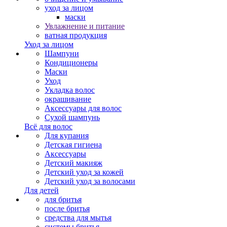
уход за лицом
маски
Увлажнение и питание
ватная продукция
Уход за лицом
Шампуни
Кондиционеры
Маски
Уход
Укладка волос
окрашивание
Аксессуары для волос
Сухой шампунь
Всё для волос
Для купания
Детская гигиена
Аксессуары
Детский макияж
Детский уход за кожей
Детский уход за волосами
Для детей
для бритья
после бритья
средства для мытья
системы бритья