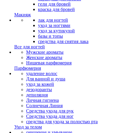
гели для бровей
краска для бровей
Макияж
лак для ногтей
уход за ногтями
уход за кутикулой
базы и топы
средства для снятия лака
Все для ногтей
Мужские ароматы
Женские ароматы
Нишевая парфюмерия
Парфюмерия
удаление волос
Для ванной и душа
уход за кожей
дезодоранты
депиляция
Личная гигиена
Солнечная Линия
Средства ухода для рук
Средства ухода для ног
средства для ухода за полостью рта
Уход за телом
очищение и умывание