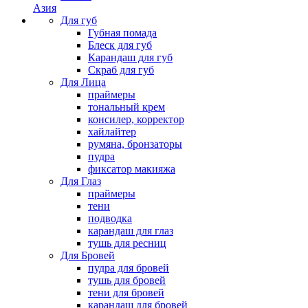
Азия
Для губ
Губная помада
Блеск для губ
Карандаш для губ
Скраб для губ
Для Лица
праймеры
тональный крем
консилер, корректор
хайлайтер
румяна, бронзаторы
пудра
фиксатор макияжа
Для Глаз
праймеры
тени
подводка
карандаш для глаз
тушь для ресниц
Для Бровей
пудра для бровей
тушь для бровей
тени для бровей
карандаш для бровей