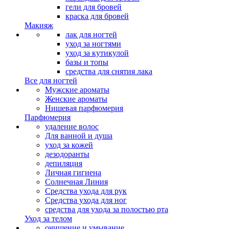
гели для бровей
краска для бровей
Макияж
лак для ногтей
уход за ногтями
уход за кутикулой
базы и топы
средства для снятия лака
Все для ногтей
Мужские ароматы
Женские ароматы
Нишевая парфюмерия
Парфюмерия
удаление волос
Для ванной и душа
уход за кожей
дезодоранты
депиляция
Личная гигиена
Солнечная Линия
Средства ухода для рук
Средства ухода для ног
средства для ухода за полостью рта
Уход за телом
очищение и умывание