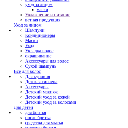
уход за лицом
маски
Увлажнение и питание
ватная продукция
Уход за лицом
Шампуни
Кондиционеры
Маски
Уход
Укладка волос
окрашивание
Аксессуары для волос
Сухой шампунь
Всё для волос
Для купания
Детская гигиена
Аксессуары
Детский макияж
Детский уход за кожей
Детский уход за волосами
Для детей
для бритья
после бритья
средства для мытья
системы бритья