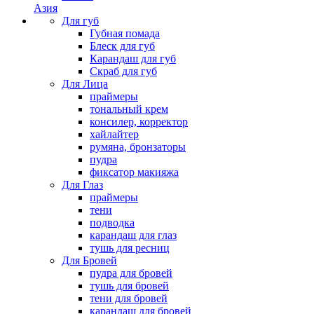
Азия
Для губ
Губная помада
Блеск для губ
Карандаш для губ
Скраб для губ
Для Лица
праймеры
тональный крем
консилер, корректор
хайлайтер
румяна, бронзаторы
пудра
фиксатор макияжа
Для Глаз
праймеры
тени
подводка
карандаш для глаз
тушь для ресниц
Для Бровей
пудра для бровей
тушь для бровей
тени для бровей
карандаш для бровей