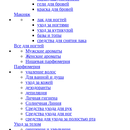
гели для бровей
краска для бровей
Макияж
лак для ногтей
уход за ногтями
уход за кутикулой
базы и топы
средства для снятия лака
Все для ногтей
Мужские ароматы
Женские ароматы
Нишевая парфюмерия
Парфюмерия
удаление волос
Для ванной и душа
уход за кожей
дезодоранты
депиляция
Личная гигиена
Солнечная Линия
Средства ухода для рук
Средства ухода для ног
средства для ухода за полостью рта
Уход за телом
очищение и умывание