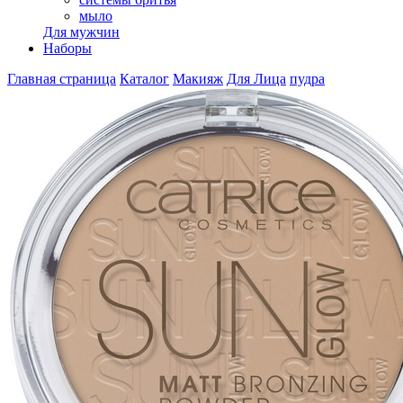
мыло
Для мужчин
Наборы
Главная страница
Каталог
Макияж
Для Лица
пудра