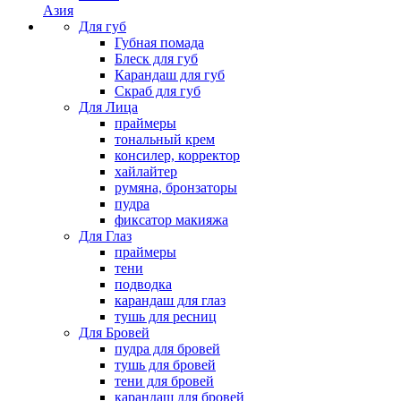
Азия
Для губ
Губная помада
Блеск для губ
Карандаш для губ
Скраб для губ
Для Лица
праймеры
тональный крем
консилер, корректор
хайлайтер
румяна, бронзаторы
пудра
фиксатор макияжа
Для Глаз
праймеры
тени
подводка
карандаш для глаз
тушь для ресниц
Для Бровей
пудра для бровей
тушь для бровей
тени для бровей
карандаш для бровей