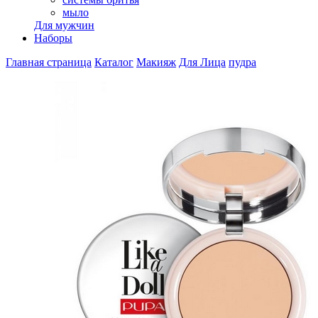
мыло
Для мужчин
Наборы
Главная страница
Каталог
Макияж
Для Лица
пудра