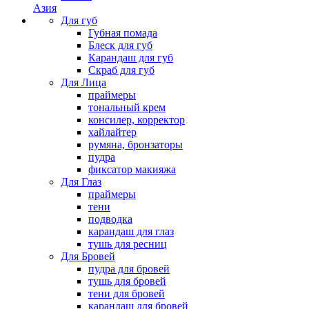
Азия
Для губ
Губная помада
Блеск для губ
Карандаш для губ
Скраб для губ
Для Лица
праймеры
тональный крем
консилер, корректор
хайлайтер
румяна, бронзаторы
пудра
фиксатор макияжа
Для Глаз
праймеры
тени
подводка
карандаш для глаз
тушь для ресниц
Для Бровей
пудра для бровей
тушь для бровей
тени для бровей
карандаш для бровей