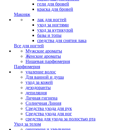
гели для бровей
краска для бровей
Макияж
лак для ногтей
уход за ногтями
уход за кутикулой
базы и топы
средства для снятия лака
Все для ногтей
Мужские ароматы
Женские ароматы
Нишевая парфюмерия
Парфюмерия
удаление волос
Для ванной и душа
уход за кожей
дезодоранты
депиляция
Личная гигиена
Солнечная Линия
Средства ухода для рук
Средства ухода для ног
средства для ухода за полостью рта
Уход за телом
очищение и умывание