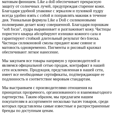
матовым финишем. Like a doll обеспечивает прекрасную
защиту от солнечных лучей, предупреждая старение кожи.
Благодаря удобной упаковке с зеркалом и пуховкой пудру
всегда удобно взять с собой и поправлять макияж в течение
дня. Уникальная формула Like a Doll с силиконовыми
полимерами делает кожу совершенной. Благодаря порошкам
"soft focus", пудра выравнивает и разглаживает кожу. Частицы
пористого кварца абсорбируют излишки кожного сала и
гарантируют стойкий длительный результат без блеска.
Частицы силиконовой смолы придают коже сияние и
матовость одновременно. Пигменты и рисовый крахмал
обеспечивают легкое нанесение.
Мы закупаем все товары напрямую у производителей и
являемся официальной сетью продаж, контрафакт в нашей
сети исключен. Продукция, представленная в нашей сети,
имеет все необходимые сертификаты, подтверждающие ее
подлинность и соответствие мировым стандартам.
Мы выстраиваем с производителями отношения на
принципах прозрачного, организованного и взаимовыгодного
партнерства. Таким образом, мы предлагаем нашим
покупателям в ассортименте несколько тысяч товаров, среди
которых представлены самые известные и распространенные
бренды по доступным ценам.