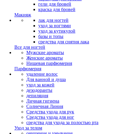
гели для бровей
краска для бровей
Макияж
лак для ногтей
уход за ногтями
уход за кутикулой
базы и топы
средства для снятия лака
Все для ногтей
Мужские ароматы
Женские ароматы
Нишевая парфюмерия
Парфюмерия
удаление волос
Для ванной и душа
уход за кожей
дезодоранты
депиляция
Личная гигиена
Солнечная Линия
Средства ухода для рук
Средства ухода для ног
средства для ухода за полостью рта
Уход за телом
очищение и умывание