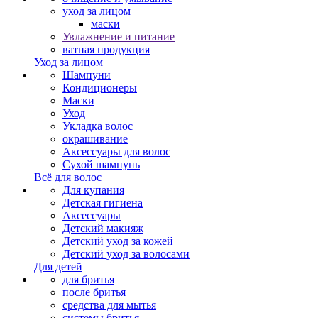
уход за лицом
маски
Увлажнение и питание
ватная продукция
Уход за лицом
Шампуни
Кондиционеры
Маски
Уход
Укладка волос
окрашивание
Аксессуары для волос
Сухой шампунь
Всё для волос
Для купания
Детская гигиена
Аксессуары
Детский макияж
Детский уход за кожей
Детский уход за волосами
Для детей
для бритья
после бритья
средства для мытья
системы бритья