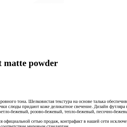
t matte powder
 ровного тона. Шелковистая текстура на основе талька обеспечи
чки слюды придают коже деликатное свечение. Дизайн футляра 
светло-бежевый, розово-бежевый, тепло-бежевый, песочно-бежев
я официальной сетью продаж, контрафакт в нашей сети исключен
соответствие мировым стандартам.