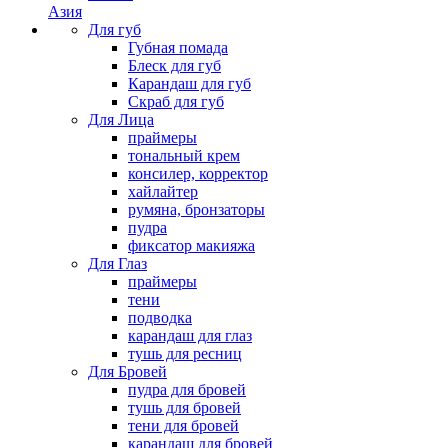
Азия
Для губ
Губная помада
Блеск для губ
Карандаш для губ
Скраб для губ
Для Лица
праймеры
тональный крем
консилер, корректор
хайлайтер
румяна, бронзаторы
пудра
фиксатор макияжа
Для Глаз
праймеры
тени
подводка
карандаш для глаз
тушь для ресниц
Для Бровей
пудра для бровей
тушь для бровей
тени для бровей
карандаш для бровей