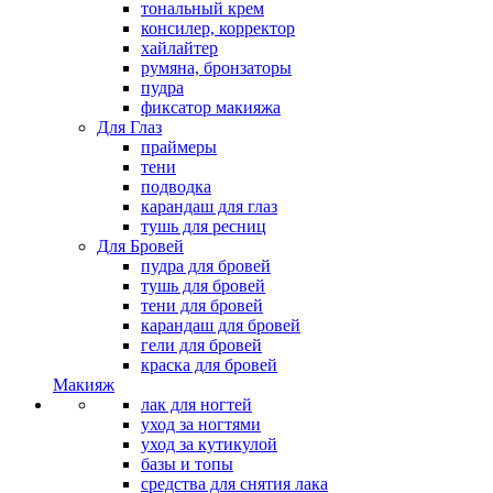
тональный крем
консилер, корректор
хайлайтер
румяна, бронзаторы
пудра
фиксатор макияжа
Для Глаз
праймеры
тени
подводка
карандаш для глаз
тушь для ресниц
Для Бровей
пудра для бровей
тушь для бровей
тени для бровей
карандаш для бровей
гели для бровей
краска для бровей
Макияж
лак для ногтей
уход за ногтями
уход за кутикулой
базы и топы
средства для снятия лака