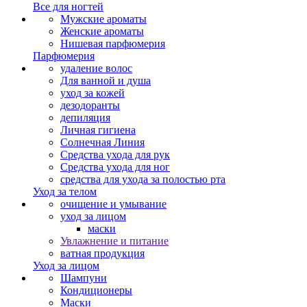
Все для ногтей
Мужские ароматы
Женские ароматы
Нишевая парфюмерия
Парфюмерия
удаление волос
Для ванной и душа
уход за кожей
дезодоранты
депиляция
Личная гигиена
Солнечная Линия
Средства ухода для рук
Средства ухода для ног
средства для ухода за полостью рта
Уход за телом
очищение и умывание
уход за лицом
маски
Увлажнение и питание
ватная продукция
Уход за лицом
Шампуни
Кондиционеры
Маски