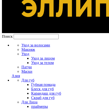
Поиск
Уход за волосами
Макияж
Уход
Уход за лицом
Уход за телом
Патчи
Маски
Азия
Для губ
Губная помада
Блеск для губ
Карандаш для губ
Скраб для губ
Для Лица
праймеры