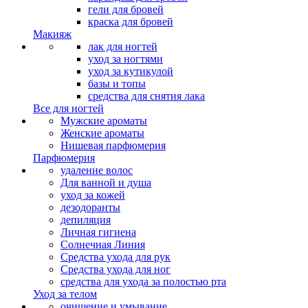
гели для бровей
краска для бровей
Макияж
лак для ногтей
уход за ногтями
уход за кутикулой
базы и топы
средства для снятия лака
Все для ногтей
Мужские ароматы
Женские ароматы
Нишевая парфюмерия
Парфюмерия
удаление волос
Для ванной и душа
уход за кожей
дезодоранты
депиляция
Личная гигиена
Солнечная Линия
Средства ухода для рук
Средства ухода для ног
средства для ухода за полостью рта
Уход за телом
очищение и умывание