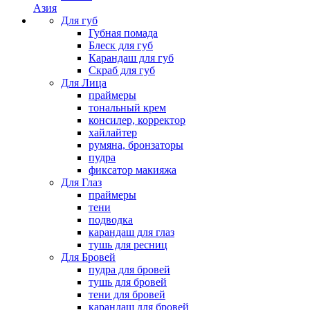
Азия
Для губ
Губная помада
Блеск для губ
Карандаш для губ
Скраб для губ
Для Лица
праймеры
тональный крем
консилер, корректор
хайлайтер
румяна, бронзаторы
пудра
фиксатор макияжа
Для Глаз
праймеры
тени
подводка
карандаш для глаз
тушь для ресниц
Для Бровей
пудра для бровей
тушь для бровей
тени для бровей
карандаш для бровей