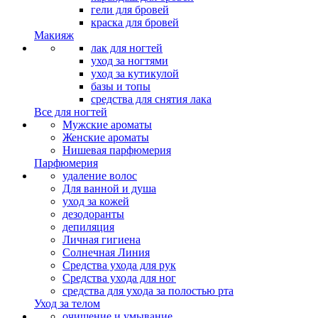
гели для бровей
краска для бровей
Макияж
лак для ногтей
уход за ногтями
уход за кутикулой
базы и топы
средства для снятия лака
Все для ногтей
Мужские ароматы
Женские ароматы
Нишевая парфюмерия
Парфюмерия
удаление волос
Для ванной и душа
уход за кожей
дезодоранты
депиляция
Личная гигиена
Солнечная Линия
Средства ухода для рук
Средства ухода для ног
средства для ухода за полостью рта
Уход за телом
очищение и умывание