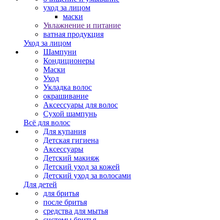
уход за лицом
маски
Увлажнение и питание
ватная продукция
Уход за лицом
Шампуни
Кондиционеры
Маски
Уход
Укладка волос
окрашивание
Аксессуары для волос
Сухой шампунь
Всё для волос
Для купания
Детская гигиена
Аксессуары
Детский макияж
Детский уход за кожей
Детский уход за волосами
Для детей
для бритья
после бритья
средства для мытья
системы бритья