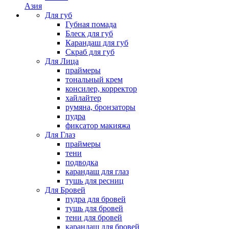
Азия
Для губ
Губная помада
Блеск для губ
Карандаш для губ
Скраб для губ
Для Лица
праймеры
тональный крем
консилер, корректор
хайлайтер
румяна, бронзаторы
пудра
фиксатор макияжа
Для Глаз
праймеры
тени
подводка
карандаш для глаз
тушь для ресниц
Для Бровей
пудра для бровей
тушь для бровей
тени для бровей
карандаш для бровей