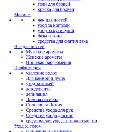
гели для бровей
краска для бровей
Макияж
лак для ногтей
уход за ногтями
уход за кутикулой
базы и топы
средства для снятия лака
Все для ногтей
Мужские ароматы
Женские ароматы
Нишевая парфюмерия
Парфюмерия
удаление волос
Для ванной и душа
уход за кожей
дезодоранты
депиляция
Личная гигиена
Солнечная Линия
Средства ухода для рук
Средства ухода для ног
средства для ухода за полостью рта
Уход за телом
очищение и умывание