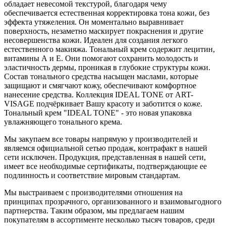
обладает невесомой текстурой, благодаря чему
обеспечивается естественная корректировка тона кожи, без
эффекта утяжеления. Он моментально выравнивает
поверхность, незаметно маскирует покраснения и другие
несовершенства кожи. Идеален для создания легкого
естественного макияжа. Тональный крем содержит лецитин,
витамины А и Е. Они помогают сохранить молодость и
эластичность дермы, проникая в глубокие структуры кожи.
Состав тонального средства насыщен маслами, которые
защищают и смягчают кожу, обеспечивают комфортное
нанесение средства. Коллекция IDEAL TONE от ART-
VISAGE подчёркивает Вашу красоту и заботится о коже.
Тональный крем "IDEAL TONE" - это новая упаковка
увлажняющего тонального крема.
Мы закупаем все товары напрямую у производителей и
являемся официальной сетью продаж, контрафакт в нашей
сети исключен. Продукция, представленная в нашей сети,
имеет все необходимые сертификаты, подтверждающие ее
подлинность и соответствие мировым стандартам.
Мы выстраиваем с производителями отношения на
принципах прозрачного, организованного и взаимовыгодного
партнерства. Таким образом, мы предлагаем нашим
покупателям в ассортименте несколько тысяч товаров, среди