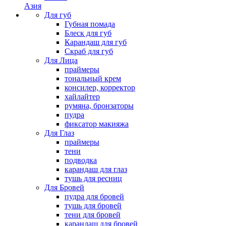
Азия
Для губ
Губная помада
Блеск для губ
Карандаш для губ
Скраб для губ
Для Лица
праймеры
тональный крем
консилер, корректор
хайлайтер
румяна, бронзаторы
пудра
фиксатор макияжа
Для Глаз
праймеры
тени
подводка
карандаш для глаз
тушь для ресниц
Для Бровей
пудра для бровей
тушь для бровей
тени для бровей
карандаш для бровей