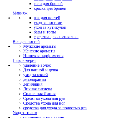
гели для бровей
краска для бровей
Макияж
лак для ногтей
уход за ногтями
уход за кутикулой
базы и топы
средства для снятия лака
Все для ногтей
Мужские ароматы
Женские ароматы
Нишевая парфюмерия
Парфюмерия
удаление волос
Для ванной и душа
уход за кожей
дезодоранты
депиляция
Личная гигиена
Солнечная Линия
Средства ухода для рук
Средства ухода для ног
средства для ухода за полостью рта
Уход за телом
очищение и умывание