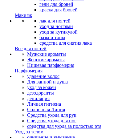
гели для бровей
краска для бровей
Макияж
лак для ногтей
уход за ногтями
уход за кутикулой
базы и топы
средства для снятия лака
Все для ногтей
Мужские ароматы
Женские ароматы
Нишевая парфюмерия
Парфюмерия
удаление волос
Для ванной и душа
уход за кожей
дезодоранты
депиляция
Личная гигиена
Солнечная Линия
Средства ухода для рук
Средства ухода для ног
средства для ухода за полостью рта
Уход за телом
очищение и умывание