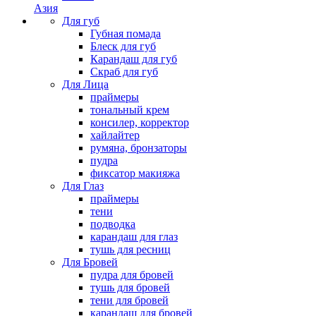
Азия
Для губ
Губная помада
Блеск для губ
Карандаш для губ
Скраб для губ
Для Лица
праймеры
тональный крем
консилер, корректор
хайлайтер
румяна, бронзаторы
пудра
фиксатор макияжа
Для Глаз
праймеры
тени
подводка
карандаш для глаз
тушь для ресниц
Для Бровей
пудра для бровей
тушь для бровей
тени для бровей
карандаш для бровей