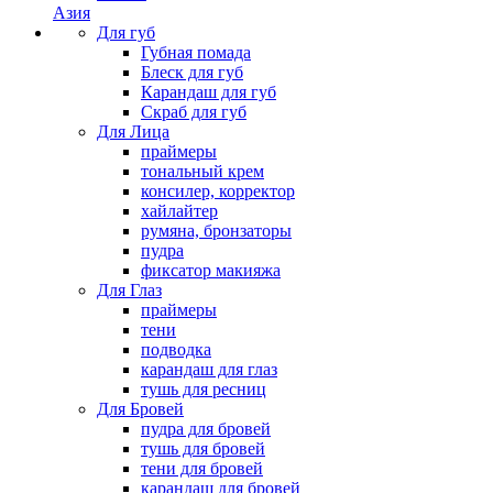
Азия
Для губ
Губная помада
Блеск для губ
Карандаш для губ
Скраб для губ
Для Лица
праймеры
тональный крем
консилер, корректор
хайлайтер
румяна, бронзаторы
пудра
фиксатор макияжа
Для Глаз
праймеры
тени
подводка
карандаш для глаз
тушь для ресниц
Для Бровей
пудра для бровей
тушь для бровей
тени для бровей
карандаш для бровей