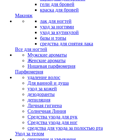
гели для бровей
краска для бровей
Макияж
лак для ногтей
уход за ногтями
уход за кутикулой
базы и топы
средства для снятия лака
Все для ногтей
Мужские ароматы
Женские ароматы
Нишевая парфюмерия
Парфюмерия
удаление волос
Для ванной и душа
уход за кожей
дезодоранты
депиляция
Личная гигиена
Солнечная Линия
Средства ухода для рук
Средства ухода для ног
средства для ухода за полостью рта
Уход за телом
очищение и умывание