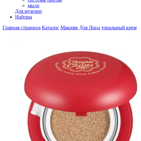
мыло
Для мужчин
Наборы
Главная страница
Каталог
Макияж
Для Лица
тональный крем