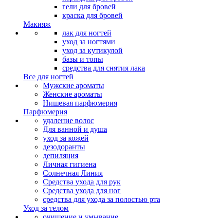
гели для бровей
краска для бровей
Макияж
лак для ногтей
уход за ногтями
уход за кутикулой
базы и топы
средства для снятия лака
Все для ногтей
Мужские ароматы
Женские ароматы
Нишевая парфюмерия
Парфюмерия
удаление волос
Для ванной и душа
уход за кожей
дезодоранты
депиляция
Личная гигиена
Солнечная Линия
Средства ухода для рук
Средства ухода для ног
средства для ухода за полостью рта
Уход за телом
очищение и умывание