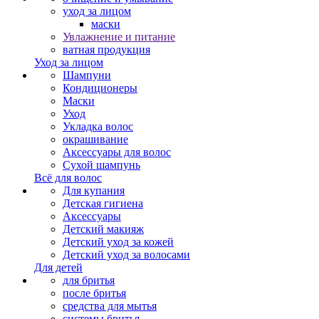
уход за лицом
маски
Увлажнение и питание
ватная продукция
Уход за лицом
Шампуни
Кондиционеры
Маски
Уход
Укладка волос
окрашивание
Аксессуары для волос
Сухой шампунь
Всё для волос
Для купания
Детская гигиена
Аксессуары
Детский макияж
Детский уход за кожей
Детский уход за волосами
Для детей
для бритья
после бритья
средства для мытья
системы бритья