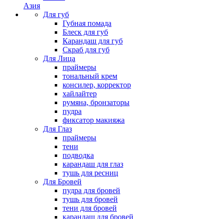
Азия
Для губ
Губная помада
Блеск для губ
Карандаш для губ
Скраб для губ
Для Лица
праймеры
тональный крем
консилер, корректор
хайлайтер
румяна, бронзаторы
пудра
фиксатор макияжа
Для Глаз
праймеры
тени
подводка
карандаш для глаз
тушь для ресниц
Для Бровей
пудра для бровей
тушь для бровей
тени для бровей
карандаш для бровей