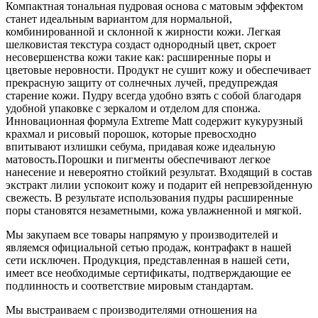
Компактная тональная пудровая основа с матовым эффектом
станет идеальным вариантом для нормальной,
комбинированной и склонной к жирности кожи. Легкая
шелковистая текстура создаст однородный цвет, скроет
несовершенства кожи такие как: расширенные поры и
цветовые неровности. Продукт не сушит кожу и обеспечивает
прекрасную защиту от солнечных лучей, предупреждая
старение кожи. Пудру всегда удобно взять с собой благодаря
удобной упаковке с зеркалом и отделом для спонжа.
Инновационная формула Extreme Matt содержит кукурузный
крахмал и рисовый порошок, которые превосходно
впитывают излишки себума, придавая коже идеальную
матовость.Порошки и пигменты обеспечивают легкое
нанесение и невероятно стойкий результат. Входящий в состав
экстракт лилии успокоит кожу и подарит ей непревзойденную
свежесть. В результате использования пудры расширенные
поры становятся незаметными, кожа увлажненной и мягкой.
Мы закупаем все товары напрямую у производителей и
являемся официальной сетью продаж, контрафакт в нашей
сети исключен. Продукция, представленная в нашей сети,
имеет все необходимые сертификаты, подтверждающие ее
подлинность и соответствие мировым стандартам.
Мы выстраиваем с производителями отношения на