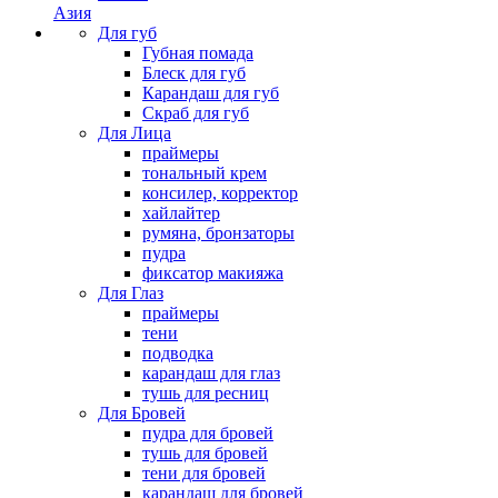
Азия
Для губ
Губная помада
Блеск для губ
Карандаш для губ
Скраб для губ
Для Лица
праймеры
тональный крем
консилер, корректор
хайлайтер
румяна, бронзаторы
пудра
фиксатор макияжа
Для Глаз
праймеры
тени
подводка
карандаш для глаз
тушь для ресниц
Для Бровей
пудра для бровей
тушь для бровей
тени для бровей
карандаш для бровей