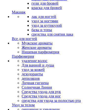
гели для бровей
краска для бровей
Макияж
лак для ногтей
уход за ногтями
уход за кутикулой
базы и топы
средства для снятия лака
Все для ногтей
Мужские ароматы
Женские ароматы
Нишевая парфюмерия
Парфюмерия
удаление волос
Для ванной и душа
уход за кожей
дезодоранты
депиляция
Личная гигиена
Солнечная Линия
Средства ухода для рук
Средства ухода для ног
средства для ухода за полостью рта
Уход за телом
очищение и умывание