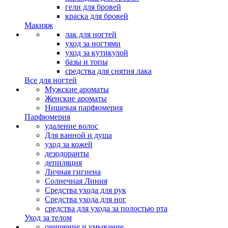
гели для бровей
краска для бровей
Макияж
лак для ногтей
уход за ногтями
уход за кутикулой
базы и топы
средства для снятия лака
Все для ногтей
Мужские ароматы
Женские ароматы
Нишевая парфюмерия
Парфюмерия
удаление волос
Для ванной и душа
уход за кожей
дезодоранты
депиляция
Личная гигиена
Солнечная Линия
Средства ухода для рук
Средства ухода для ног
средства для ухода за полостью рта
Уход за телом
очищение и умывание