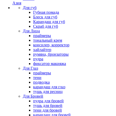
Азия
Для губ
Губная помада
Блеск для губ
Карандаш для губ
Скраб для губ
Для Лица
праймеры
тональный крем
консилер, корректор
хайлайтер
румяна, бронзаторы
пудра
фиксатор макияжа
Для Глаз
праймеры
тени
подводка
карандаш для глаз
тушь для ресниц
Для Бровей
пудра для бровей
тушь для бровей
тени для бровей
карандаш для бровей