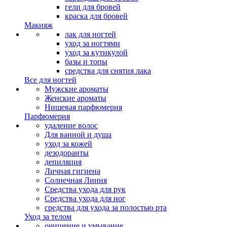
гели для бровей
краска для бровей
Макияж
лак для ногтей
уход за ногтями
уход за кутикулой
базы и топы
средства для снятия лака
Все для ногтей
Мужские ароматы
Женские ароматы
Нишевая парфюмерия
Парфюмерия
удаление волос
Для ванной и душа
уход за кожей
дезодоранты
депиляция
Личная гигиена
Солнечная Линия
Средства ухода для рук
Средства ухода для ног
средства для ухода за полостью рта
Уход за телом
очищение и умывание