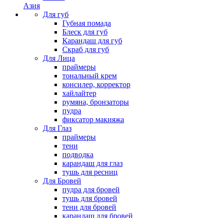
Азия
Для губ
Губная помада
Блеск для губ
Карандаш для губ
Скраб для губ
Для Лица
праймеры
тональный крем
консилер, корректор
хайлайтер
румяна, бронзаторы
пудра
фиксатор макияжа
Для Глаз
праймеры
тени
подводка
карандаш для глаз
тушь для ресниц
Для Бровей
пудра для бровей
тушь для бровей
тени для бровей
карандаш для бровей